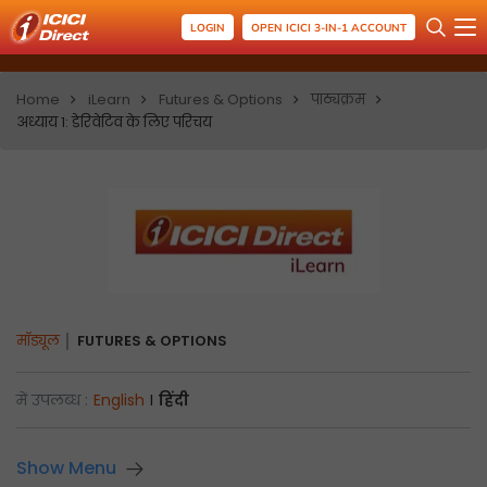
LOGIN
OPEN ICICI 3-IN-1 ACCOUNT
Home
iLearn
Futures & Options
पाठ्यक्रम
अध्याय 1: डेरिवेटिव के लिए परिचय
मॉड्यूल
FUTURES & OPTIONS
में उपलब्ध :
English
I
हिंदी
Show Menu