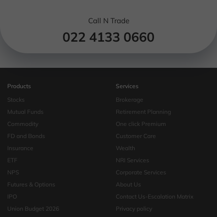
Call N Trade
022 4133 0660
Products
Services
Stocks
Brokerage
Mutual Funds
Retirement Planning
Commodity
One click Premium
FD and Bonds
Customer Care
Insurance
Wealth
ETF
NRI Services
NPS
Corporate Services
Futures & Options
About Us
IPO
Contact Us-Escalation Matrix
Union Budget 2026
Privacy policy