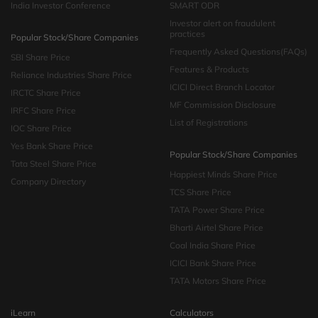
India Investor Conference
SMART ODR
Investor alert on fraudulent
practices
Popular Stock/Share Companies
Frequently Asked Questions(FAQs)
SBI Share Price
Features & Products
Reliance Industries Share Price
ICICI Direct Branch Locator
IRCTC Share Price
MF Commission Disclosure
IRFC Share Price
List of Registrations
IOC Share Price
Yes Bank Share Price
Popular Stock/Share Companies
Tata Steel Share Price
Happiest Minds Share Price
Company Directory
TCS Share Price
TATA Power Share Price
Bharti Airtel Share Price
Coal India Share Price
ICICI Bank Share Price
TATA Motors Share Price
iLearn
Calculators