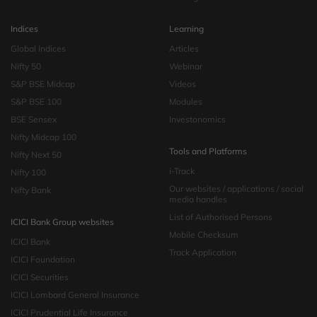
Indices
Learning
Global Indices
Articles
Nifty 50
Webinar
S&P BSE Midcap
Videos
S&P BSE 100
Modules
BSE Sensex
Investonomics
Nifty Midcap 100
Tools and Platforms
Nifty Next 50
i-Track
Nifty 100
Our websites / applications / social
Nifty Bank
media handles
List of Authorised Persons
ICICI Bank Group websites
Mobile Checksum
ICICI Bank
Track Application
ICICI Foundation
ICICI Securities
ICICI Lombard General Insurance
ICICI Prudential Life Insurance