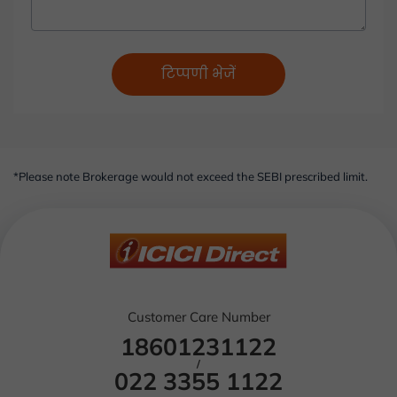
टिप्पणी भेजें
*Please note Brokerage would not exceed the SEBI prescribed limit.
Customer Care Number
18601231122
/
022 3355 1122