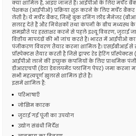
क्या शामिल है, आइए जानते हैं। आईपीओ के लिए मर्चेंट बैं
पेशकश (आईपीओ) प्रक्रिया शुरू करने के लिए मर्चेंट बैंकर क
लेती है। ये मर्चेंट बैंकर, जिन्हें बुक रनिंग लीड मैनेजर (ब
सलाह देते हैं और निवेशकों तथा कंपनी के बीच मध्यस्थ के रूप 
समझौते पर हस्ताक्षर करने से पहले इश्यू विवरण, जुटाई जान
वित्तीय मापदंडों की भी जांच करते हैं। भारत में आईपी
पंजीकरण विवरण तैयार करना शामिल है। एसईबीआई से सैद्ध
प्रॉस्पेक्टस तैयार करती है जिसे ड्राफ्ट रेड हेरिंग प्रॉस्प
आईपीओ लाने की इच्छुक कंपनियों के लिए प्राथमिक पंज
डीआरएचपी (डेटा डेवलपमेंट प्लानिंग पेपर) जमा करना महत्व
सभी महत्वपूर्ण खुलासे शामिल होते हैं।
इसमें शामिल हैं:
परिभाषाएँ
जोखिम कारक
जुटाई गई पूंजी का उपयोग
उद्योग संबंधी निर्देश