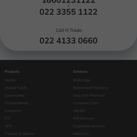
/
022 3355 1122
Call N Trade
022 4133 0660
Products
Services
Stocks
Brokerage
Mutual Funds
Retirement Planning
Commodity
One click Premium
FD and Bonds
Customer Care
Insurance
Wealth
ETF
NRI Services
NPS
Corporate Services
Futures & Options
About Us