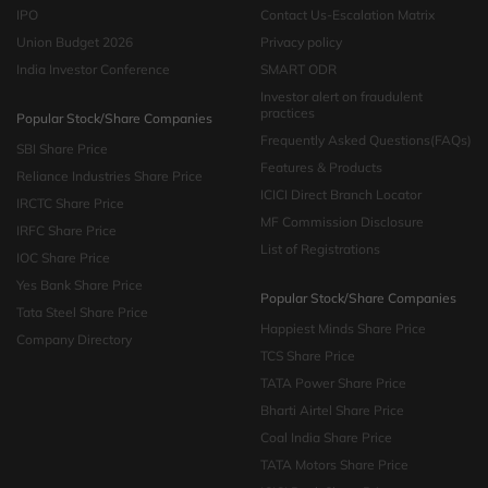
IPO
Contact Us-Escalation Matrix
Union Budget 2026
Privacy policy
India Investor Conference
SMART ODR
Investor alert on fraudulent
practices
Popular Stock/Share Companies
Frequently Asked Questions(FAQs)
SBI Share Price
Features & Products
Reliance Industries Share Price
ICICI Direct Branch Locator
IRCTC Share Price
MF Commission Disclosure
IRFC Share Price
List of Registrations
IOC Share Price
Yes Bank Share Price
Popular Stock/Share Companies
Tata Steel Share Price
Happiest Minds Share Price
Company Directory
TCS Share Price
TATA Power Share Price
Bharti Airtel Share Price
Coal India Share Price
TATA Motors Share Price