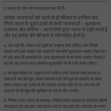
अध्याय 12: तकनीकी संकेतक - भाग 2: बोलिंगर बैंड और सापेक्ष
3. बाजार हर चीज को नजरअंदाज कर देते हैं।
शक्ति सूचकांक (RSI)
प्रत्येक जानकारी को पहले से ही कीमत में शामिल कर
अध्याय 13: तकनीकी विश्लेषण का उपयोग करके प्रभावी ट्रेडिंग के
लिए क्या करें और क्या न करें
लिया जाता है। दूसरे शब्दों में, सभी जानकारी – भूतकाल,
वर्तमान और भविष्य – व्यापारियों द्वारा ध्यान में रखी जाती है
और यह स्टॉक की कीमतों में परिलक्षित होती है।
4. याद रखें कि औसत एक दूसरे के अनुरूप होने चाहिए। आप किसी
रुझान को तभी अपट्रेंड कह सकते हैं जब कोई सूचकांक अपट्रेंड दिखा रहा
हो और साथ ही एक्सचेंज के अन्य सूचकांकों में भी स्पष्ट अपट्रेंड दिखाई दे
रहा हो। यह घटना अन्य संबंधित सूचकांकों में भी देखी जानी चाहिए।
5. वॉल्यूम कीमत के अनुरूप होने चाहिए। कोई रुझान तभी कायम रह
सकता है जब वॉल्यूम उसका समर्थन करें। वॉल्यूम के समर्थन के बिना
स्पष्ट रुझान यह दर्शाता है कि रुझान कायम नहीं रहेगा। आप बाद के
अध्यायों में वॉल्यूम की भूमिका के बारे में और जानेंगे।
6. दैनिक उतार-चढ़ाव के बावजूद, कीमतें हमेशा रुझान में चलती हैं। किसी
भी रुझान को तब तक जारी माना जाता है जब तक कि उलटफेर के स्पष्ट