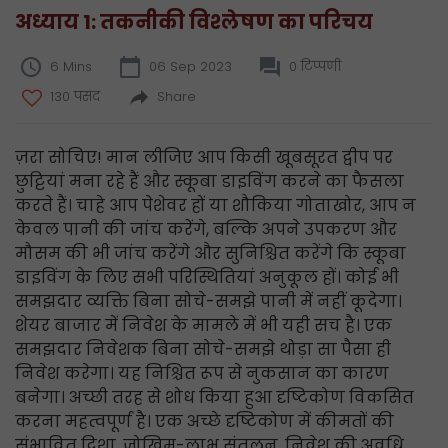
अध्याय 1: तकनीकी विश्लेषण का परिचय
6 Mins
06 Sep 2023
0 टिप्पणी
130 पसंद
Share
ज़रा सोचिए! मान लीजिए आप किसी खूबसूरत द्वीप पर
छुट्टियां मना रहे हैं और स्कूबा डाइविंग करने का फैसला
करते हैं। चाहे आप पेशेवर हों या शौकिया गोताखोर, आप न
केवल पानी की जांच करेंगे, बल्कि अपने उपकरण और
मौसम की भी जांच करेंगे और सुनिश्चित करेंगे कि स्कूबा
डाइविंग के लिए सभी परिस्थितियां अनुकूल हों। कोई भी
समझदार व्यक्ति बिना सोचे-समझे पानी में नहीं कूदेगा।
शेयर बाजार में निवेश के मामले में भी यही सच है। एक
समझदार निवेशक बिना सोचे-समझे थोड़ा सा पैसा ही
निवेश करेगा। यह निश्चित रूप से नुकसान का कारण
बनेगा। अच्छी तरह से शोध किया हुआ दृष्टिकोण विकसित
करना महत्वपूर्ण है। एक अच्छे दृष्टिकोण में कीमतों की
संभावित दिशा, जोखिम-लाभ संतुलन, निवेश की अवधि