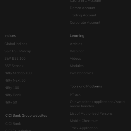
ICICI 3 in 1 Account
Demat Account
Trading Account
Corporate Account
Indices
Learning
Global Indices
Articles
S&P BSE Midcap
Webinar
S&P BSE 100
Videos
BSE Sensex
Modules
Nifty Midcap 100
Investonomics
Nifty Next 50
Tools and Platforms
Nifty 100
i-Track
Nifty Bank
Our websites / applications / social
Nifty 50
media handles
List of Authorised Persons
ICICI Bank Group websites
Mobile Checksum
ICICI Bank
Track Application
ICICI Foundation