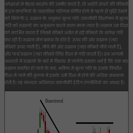
अपेक्षाओं से बेहतर प्रदर्शन की उम्मीद करते हैं, तो आईटी शेयरों की कीमतों
में इन कंपनियों के वास्तविक परिणाम घोषित होने से पहले ही वृद्धि देखने
को मिलेगी। 2. रुझान के अनुसार मूल्य गति: तकनीकी विश्लेषण में मूल्य
गति को रुझानों का अनुसरण करने वाला माना जाता है। रुझान उस दिशा
को संदर्भित करता है जिसमें कीमतें अतीत में रही कीमतों के सापेक्ष गति
कर रही हैं। रुझान तीन प्रकार के होते हैं: ऊपर की ओर रुझान (जहां
कीमतें ऊपर जाती हैं), नीचे की ओर रुझान (जहां कीमतें नीचे जाती हैं),
और पार्श्व रुझान (जहां कीमतें स्थिर दिशा में गति करती हैं)। हम आगामी
अध्यायों में रुझानों के बारे में विस्तार से जानेंगे। इसका अर्थ है कि एक बार
रुझान स्थापित हो जाने के बाद, भविष्य में मूल्य गति के इसके विपरीत
दिशा में जाने की तुलना में इसके उसी दिशा में होने की अधिक संभावना
होती है। यह मान्यता अधिकांश तकनीकी ट्रेडिंग रणनीतियों का आधार है।