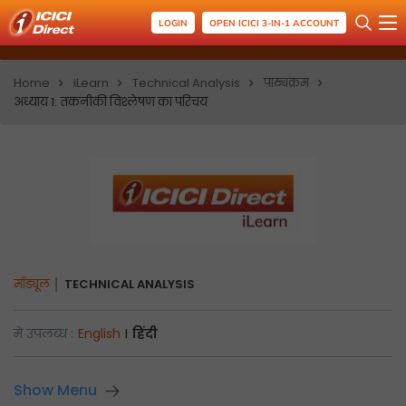
LOGIN
OPEN ICICI 3-IN-1 ACCOUNT
Home
iLearn
Technical Analysis
पाठ्यक्रम
अध्याय 1: तकनीकी विश्लेषण का परिचय
मॉड्यूल
TECHNICAL ANALYSIS
में उपलब्ध :
English
I
हिंदी
Show Menu