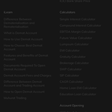
ICICI Bank Share Price
iLearn
Calculators
Difference Between
Simple Interest Calculator
Dematerialisation and
Compound Interest Calculator
Rematerialisation
EBITDA Margin Calculator
What is Demat Account
Future Value Calculator
How to Use Demat Account
Lumpsum Calculator
How to Choose Best Demat
Account
EMI Calculator
Features and Benefits of Demat
Gratuity Calculator
Account
Brokerage Calculator
Documents Required To Open
Demat Account
SWP Calculator
Demat Account Fees and Charges
SIP Calculator
Difference Between Demat
CAGR Calculator
Account and Trading Account
Home Loan EMI Calculator
How to Open Demat Account
Education Loan Calculator
Muhurat Trading
Account Opening