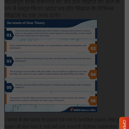
महत्वपूर्ण सीख संकलित की और डॉव सिद्धांत को आज के
रूप में प्रस्तुत किया। आइए अब डॉव सिद्धांत के विभिन्न
सिद्धांतों पर एक नज़र डालें।
1. बाजार में तीन प्रकार के रुझान देखे जाते हैं। प्राथमिक रुझान, जिसे मुख्य
रुझान भी कहा जाता है, कई वर्षों तक चलता है। द्वितीयक रुझान कुछ