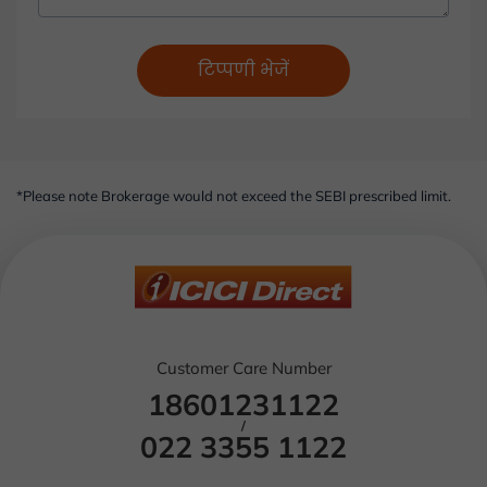
टिप्पणी भेजें
*Please note Brokerage would not exceed the SEBI prescribed limit.
Customer Care Number
18601231122
/
022 3355 1122