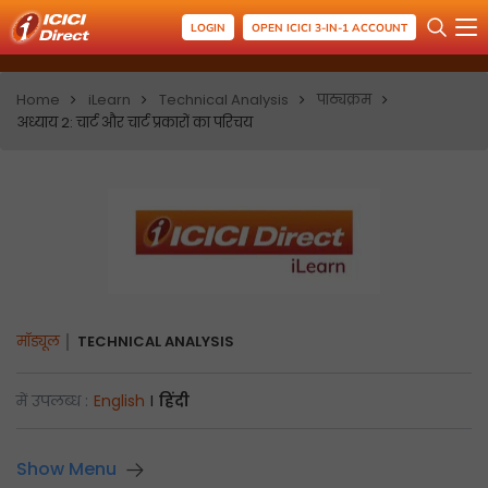
LOGIN
OPEN ICICI 3-IN-1 ACCOUNT
Home
iLearn
Technical Analysis
पाठ्यक्रम
अध्याय 2: चार्ट और चार्ट प्रकारों का परिचय
मॉड्यूल
TECHNICAL ANALYSIS
में उपलब्ध :
English
I
हिंदी
Show Menu