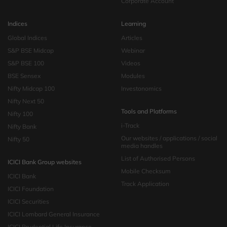
Corporate Account
Indices
Learning
Global Indices
Articles
S&P BSE Midcap
Webinar
S&P BSE 100
Videos
BSE Sensex
Modules
Nifty Midcap 100
Investonomics
Nifty Next 50
Tools and Platforms
Nifty 100
i-Track
Nifty Bank
Our websites / applications / social
Nifty 50
media handles
List of Authorised Persons
ICICI Bank Group websites
Mobile Checksum
ICICI Bank
Track Application
ICICI Foundation
ICICI Securities
ICICI Lombard General Insurance
ICICI Prudential Life Insurance