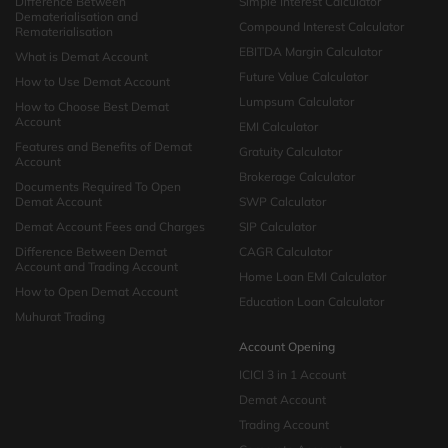
Difference Between
Simple Interest Calculator
Dematerialisation and
Compound Interest Calculator
Rematerialisation
EBITDA Margin Calculator
What is Demat Account
Future Value Calculator
How to Use Demat Account
Lumpsum Calculator
How to Choose Best Demat
Account
EMI Calculator
Features and Benefits of Demat
Gratuity Calculator
Account
Brokerage Calculator
Documents Required To Open
Demat Account
SWP Calculator
Demat Account Fees and Charges
SIP Calculator
Difference Between Demat
CAGR Calculator
Account and Trading Account
Home Loan EMI Calculator
How to Open Demat Account
Education Loan Calculator
Muhurat Trading
Account Opening
ICICI 3 in 1 Account
Demat Account
Trading Account