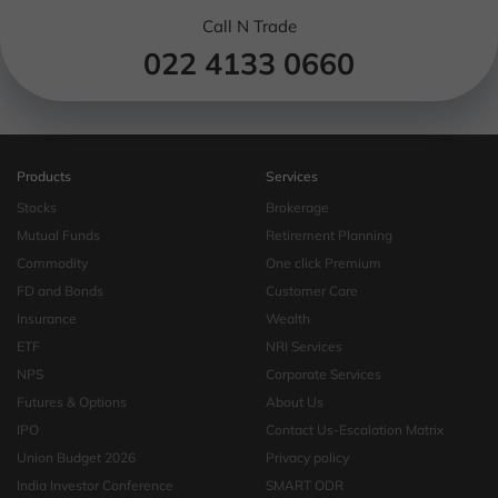
Call N Trade
022 4133 0660
Products
Services
Stocks
Brokerage
Mutual Funds
Retirement Planning
Commodity
One click Premium
FD and Bonds
Customer Care
Insurance
Wealth
ETF
NRI Services
NPS
Corporate Services
Futures & Options
About Us
IPO
Contact Us-Escalation Matrix
Union Budget 2026
Privacy policy
India Investor Conference
SMART ODR