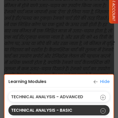
कीमत में होने वाले उतार-चढ़ाव का उपयोग किया जाता है।
रेनको चार्ट नाम जापानी शब्द 'रेंगा' से लिया गया है, जिसका
अर्थ है ईंट/पत्थर का टुकड़ा। रेनको चार्ट ईंटों की तरह दिखते हैं
जो एक निश्चित कोण पर एक दूसरे के ऊपर रखी होती हैं। हर
बार जब कीमत में एक निश्चित मात्रा में उतार-चढ़ाव होता है, तो
एक नई ईंट/टुकड़ा बनाया जाता है, और इस ईंट को 45 डिग्री के
कोण पर, ऊपर या नीचे की ओर रखा जाता है, जो कीमत में वृद्धि
या गिरावट को दर्शाता है। कैंडलस्टिक चार्ट की तुलना में रेनको
चार्ट का उपयोग सपोर्ट और रेजिस्टेंस लेवल की पहचान करने
में अधिक प्रभावी होता है, क्योंकि रेनको चार्ट कैंडलस्टिक की
तुलना में कम उतार-चढ़ाव दिखाते हैं। रेनको चार्ट का उपयोग
करके ट्रेडर लंबे समय तक ट्रेंड पर बने रह सकते हैं, खासकर
जब कोई मजबूत ट्रेंड बन रहा हो। जब कीमत ऊपर जाती है तो
Learning Modules
Hide
ब्लॉक/ईंट हरे रंग का होता है, और जब कीमत नीचे जाती है तो
यह लाल रंग का हो जाता है। (नीचे दिए गए चित्र को देखें)
TECHNICAL ANALYSIS - ADVANCED
TECHNICAL ANALYSIS - BASIC