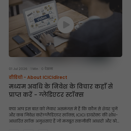
01 Jul 2026
1 Min
0 देखना
वीडियो -
About ICICIdirect
मध्यम अवधि के निवेश के विचार कहाँ से
प्राप्त करें - ग्लेडिएटर स्टॉक्स
क्या आप इस बात को लेकर असमंजस में हैं कि कौन से शेयर चुनें
और कब निवेश करें?
ग्लैडिएटर स्टॉक्स, ICICI डायरेक्ट की शोध-
आधारित स्टॉक अनुशंसाएं हैं जो मजबूत तकनीकी आधारों और ठोस
मूलभूत सिद्धांतों पर केंद्रित हैं, और इनमें निवेश की अवधि आमतौर