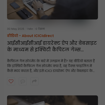
30 May 2025
1 Min
0 देखना
वीडियो -
About ICICIdirect
आईसीआईसीआई डायरेक्ट ऐप और वेबसाइट
के माध्यम से इक्विटी कैपिटल गेन्स
स्टेटमेंट कैसे डाउनलोड करें
कैपिटल गेन स्टेटमेंट के बारे में उलझन में हैं? यह वीडियो बताता है
कि इक्विटी कैपिटल गेन स्टेटमेंट क्या है, यह टैक्स फाइलिंग में
कैसे मदद करता है, और इसे ICICI डायरेक्ट ऐप और वेबसाइट के
माध्यम से चरण-दर-चरण कैसे डाउनलोड किया जाए। इस सरल
गाइड के साथ टैक्स के लिए तैयार रहें और अपने निवेश पर नज़र
रखें!