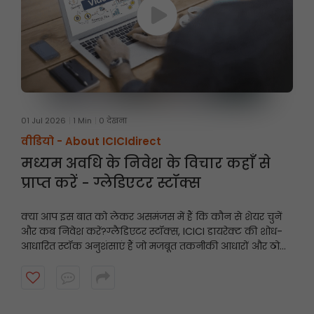
01 Jul 2026
1 Min
0 देखना
वीडियो -
About ICICIdirect
मध्यम अवधि के निवेश के विचार कहाँ से
प्राप्त करें - ग्लेडिएटर स्टॉक्स
क्या आप इस बात को लेकर असमंजस में हैं कि कौन से शेयर चुनें
और कब निवेश करें?
ग्लैडिएटर स्टॉक्स, ICICI डायरेक्ट की शोध-
आधारित स्टॉक अनुशंसाएं हैं जो मजबूत तकनीकी आधारों और ठोस
मूलभूत सिद्धांतों पर केंद्रित हैं, और इनमें निवेश की अवधि आमतौर
पर तीन महीने तक होती है। अधिक जानने के लिए वीडियो देखें।