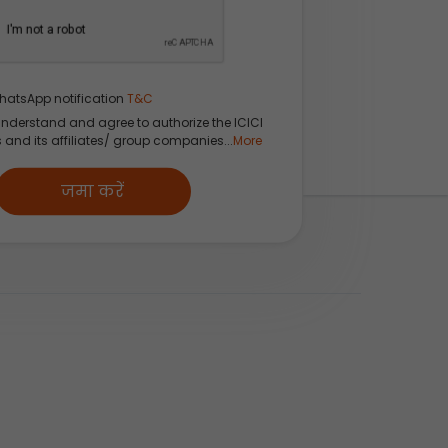
hatsApp notification
T&C
understand and agree to authorize the ICICI
s and its affiliates/ group companies...
More
जमा करें
स ऑर्डर कैसे रखें