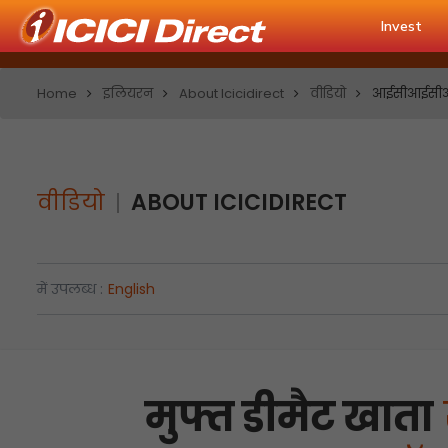
Invest
Home
इलियरन
About Icicidirect
वीडियो
आईसीआईसीआई ड
वीडियो
ABOUT ICICIDIRECT
में उपलब्ध :
English
मुफ्त डीमैट खाता