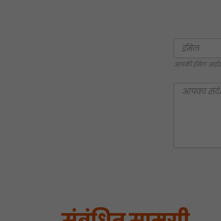
आपकी ईमेल आईडी प