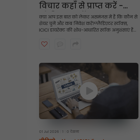
विचार कहाँ से प्राप्त करें -
ग्लेडिएटर स्टॉक्स
क्या आप इस बात को लेकर असमंजस में हैं कि कौन से
शेयर चुनें और कब निवेश करें?
ग्लैडिएटर स्टॉक्स,
ICICI डायरेक्ट की शोध-आधारित स्टॉक अनुशंसाएं हैं
जो मजबूत तकनीकी आधारों और ठोस मूलभूत सिद्धांतों
पर केंद्रित हैं, और इनमें निवेश की अवधि आमतौर पर
तीन महीने तक होती है। अधिक जानने के लिए वीडियो
देखें।
01 Jul 2026
1
0 देखना