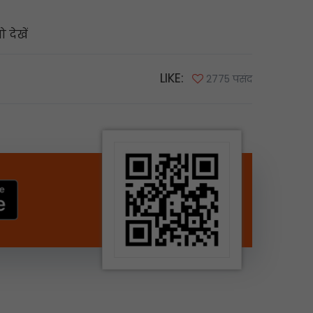
देखें
LIKE:
2775 पसंद