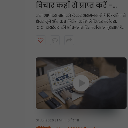
विचार कहाँ से प्राप्त करें -
ग्लेडिएटर स्टॉक्स
क्या आप इस बात को लेकर असमंजस में हैं कि कौन से
शेयर चुनें और कब निवेश करें?
ग्लैडिएटर स्टॉक्स,
ICICI डायरेक्ट की शोध-आधारित स्टॉक अनुशंसाएं हैं
जो मजबूत तकनीकी आधारों और ठोस मूलभूत सिद्धांतों
पर केंद्रित हैं, और इनमें निवेश की अवधि आमतौर पर
तीन महीने तक होती है। अधिक जानने के लिए वीडियो
देखें।
01 Jul 2026
1 Min
0 देखना