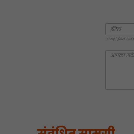
आपकी ईमेल आईडी प