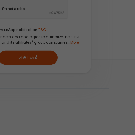
hatsApp notification
T&C
understand and agree to authorize the ICICI
s and its affiliates/ group companies...
More
जमा करें