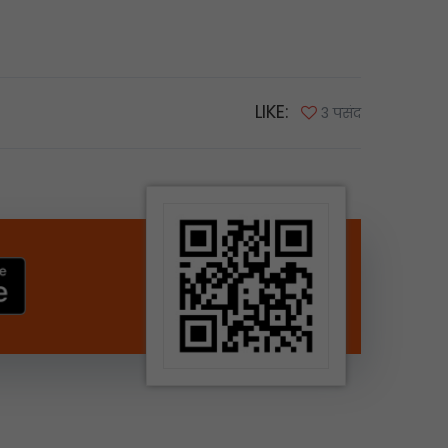
LIKE:
3 पसंद