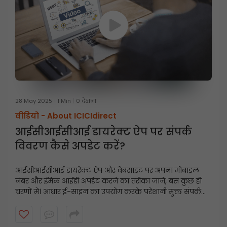
28 May 2025
1 Min
0 देखना
वीडियो -
About ICICIdirect
आईसीआईसीआई डायरेक्ट ऐप पर संपर्क
विवरण कैसे अपडेट करें?
आईसीआईसीआई डायरेक्ट ऐप और वेबसाइट पर अपना मोबाइल
नंबर और ईमेल आईडी अपडेट करने का तरीका जानें, बस कुछ ही
चरणों में। आधार ई-साइन का उपयोग करके परेशानी मुक्त संपर्क
विवरण अपडेट के लिए इस त्वरित गाइड का पालन करें।