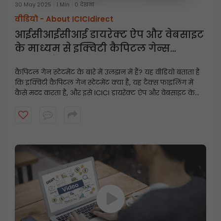
30 May 2025
1 Min
0 देखना
वीडियो -
About ICICIdirect
आईसीआईसीआई डायरेक्ट ऐप और वेबसाइट
के माध्यम से इक्विटी कैपिटल गेन्स
स्टेटमेंट कैसे डाउनलोड करें
कैपिटल गेन स्टेटमेंट के बारे में उलझन में हैं? यह वीडियो बताता है
कि इक्विटी कैपिटल गेन स्टेटमेंट क्या है, यह टैक्स फाइलिंग में
कैसे मदद करता है, और इसे ICICI डायरेक्ट ऐप और वेबसाइट के
माध्यम से चरण-दर-चरण कैसे डाउनलोड किया जाए। इस सरल
गाइड के साथ टैक्स के लिए तैयार रहें और अपने निवेश पर नज़र
रखें!