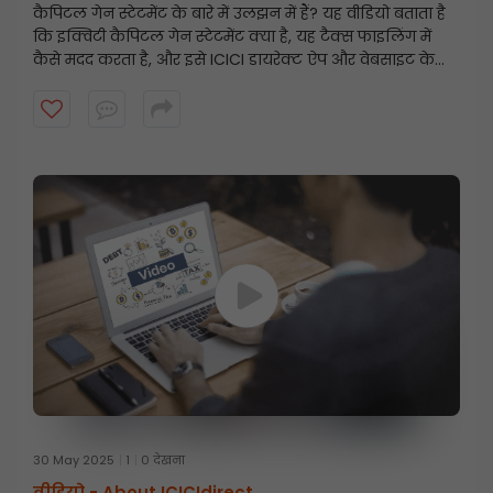
कैपिटल गेन स्टेटमेंट के बारे में उलझन में हैं? यह वीडियो बताता है
कि इक्विटी कैपिटल गेन स्टेटमेंट क्या है, यह टैक्स फाइलिंग में
कैसे मदद करता है, और इसे ICICI डायरेक्ट ऐप और वेबसाइट के
माध्यम से चरण-दर-चरण कैसे डाउनलोड किया जाए। इस सरल
गाइड के साथ टैक्स के लिए तैयार रहें और अपने निवेश पर नज़र
रखें!
30 May 2025
1
0 देखना
वीडियो -
About ICICIdirect