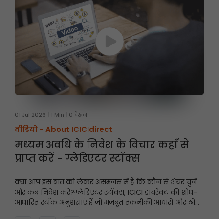
01 Jul 2026
1 Min
0 देखना
वीडियो -
About ICICIdirect
मध्यम अवधि के निवेश के विचार कहाँ से
प्राप्त करें - ग्लेडिएटर स्टॉक्स
क्या आप इस बात को लेकर असमंजस में हैं कि कौन से शेयर चुनें
और कब निवेश करें?
ग्लैडिएटर स्टॉक्स, ICICI डायरेक्ट की शोध-
आधारित स्टॉक अनुशंसाएं हैं जो मजबूत तकनीकी आधारों और ठोस
मूलभूत सिद्धांतों पर केंद्रित हैं, और इनमें निवेश की अवधि आमतौर