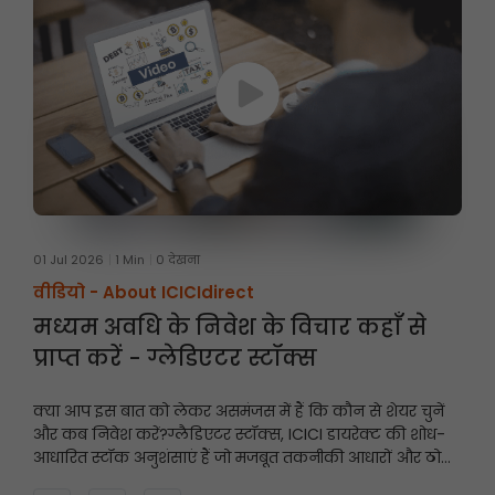
01 Jul 2026
1 Min
0 देखना
वीडियो -
About ICICIdirect
मध्यम अवधि के निवेश के विचार कहाँ से
प्राप्त करें - ग्लेडिएटर स्टॉक्स
क्या आप इस बात को लेकर असमंजस में हैं कि कौन से शेयर चुनें
और कब निवेश करें?
ग्लैडिएटर स्टॉक्स, ICICI डायरेक्ट की शोध-
आधारित स्टॉक अनुशंसाएं हैं जो मजबूत तकनीकी आधारों और ठोस
मूलभूत सिद्धांतों पर केंद्रित हैं, और इनमें निवेश की अवधि आमतौर