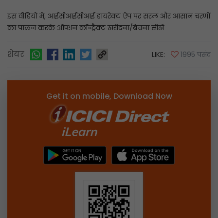
इस वीडियो में, आईसीआईसीआई डायरेक्ट ऐप पर सरल और आसान चरणों
का पालन करके ऑप्शन कॉन्ट्रैक्ट खरीदना/बेचना सीखें
शेयर
LIKE:
1995 पसंद
Get it on mobile, Download Now