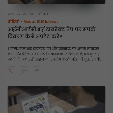
28 May 2025
1 Min
0 देखना
वीडियो -
About ICICIdirect
आईसीआईसीआई डायरेक्ट ऐप पर संपर्क
विवरण कैसे अपडेट करें?
आईसीआईसीआई डायरेक्ट ऐप और वेबसाइट पर अपना मोबाइल
नंबर और ईमेल आईडी अपडेट करने का तरीका जानें, बस कुछ ही
चरणों में। आधार ई-साइन का उपयोग करके परेशानी मुक्त संपर्क
विवरण अपडेट के लिए इस त्वरित गाइड का पालन करें।