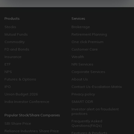
Products
Services
Stocks
Brokerage
Mutual Funds
Retirement Planning
Commodity
One click Premium
FD and Bonds
Customer Care
Insurance
Wealth
ETF
NRI Services
NPS
Corporate Services
Futures & Options
About Us
IPO
Contact Us-Escalation Matrix
Union Budget 2026
Privacy policy
India Investor Conference
SMART ODR
Investor alert on fraudulent
practices
Popular Stock/Share Companies
Frequently Asked
SBI Share Price
Questions(FAQs)
Reliance Industries Share Price
Features & Products