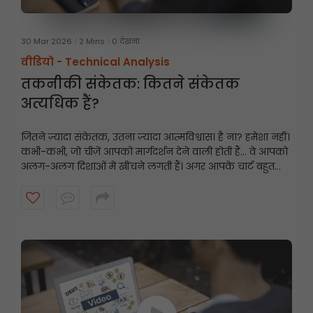
30 Mar 2026
2 Mins
0 देखना
वीडियो -
Technical Analysis
तकनीकी संकेतक: कितने संकेतक
अत्यधिक हैं?
जितने ज़्यादा संकेतक, उतना ज़्यादा आत्मविश्वास। है ना? हमेशा नहीं।
कभी-कभी, जो चीज़ें आपको मार्गदर्शन देने वाली होती हैं... वे आपको
अलग-अलग दिशाओं में खींचने लगती हैं। अगर आपके चार्ट बहुत
जटिल लग रहे हैं, लेकिन आपके निर्णय अभी भी स्पष्ट नहीं हैं, तो
यह वीडियो देखें जो आपके नज़रिए को बदल सकता है।