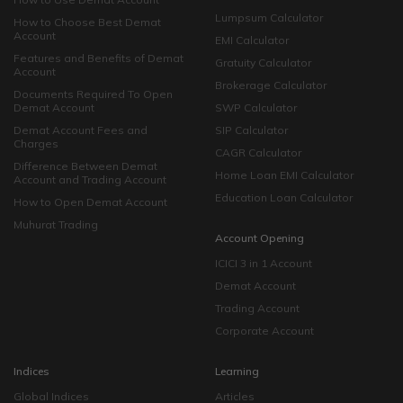
Lumpsum Calculator
How to Choose Best Demat
Account
EMI Calculator
Features and Benefits of Demat
Gratuity Calculator
Account
Brokerage Calculator
Documents Required To Open
Demat Account
SWP Calculator
Demat Account Fees and
SIP Calculator
Charges
CAGR Calculator
Difference Between Demat
Home Loan EMI Calculator
Account and Trading Account
Education Loan Calculator
How to Open Demat Account
Muhurat Trading
Account Opening
ICICI 3 in 1 Account
Demat Account
Trading Account
Corporate Account
Indices
Learning
Global Indices
Articles