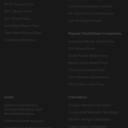
IRCTC Share Price
ICICI Direct Branch Locator
IRFC Share Price
MF Commission Disclosure
IOC Share Price
List of Registrations
Yes Bank Share Price
Tata Steel Share Price
Popular Stock/Share Companies
Company Directory
Happiest Minds Share Price
TCS Share Price
TATA Power Share Price
Bharti Airtel Share Price
Coal India Share Price
TATA Motors Share Price
ICICI Bank Share Price
iLearn
Calculators
Difference Between
Simple Interest Calculator
Dematerialisation and
Compound Interest Calculator
Rematerialisation
EBITDA Margin Calculator
What is Demat Account
Future Value Calculator
How to Use Demat Account