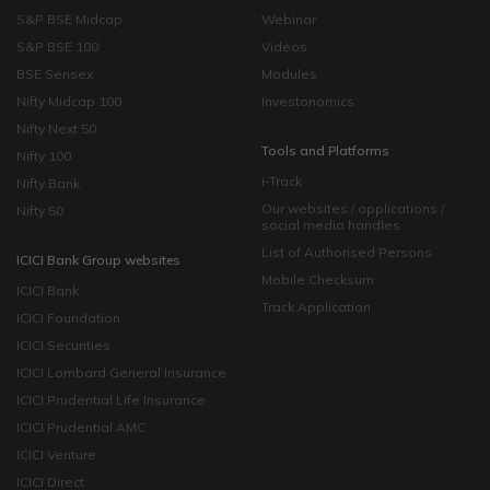
S&P BSE Midcap
Webinar
S&P BSE 100
Videos
BSE Sensex
Modules
Nifty Midcap 100
Investonomics
Nifty Next 50
Tools and Platforms
Nifty 100
i-Track
Nifty Bank
Our websites / applications /
Nifty 50
social media handles
List of Authorised Persons
ICICI Bank Group websites
Mobile Checksum
ICICI Bank
Track Application
ICICI Foundation
ICICI Securities
ICICI Lombard General Insurance
ICICI Prudential Life Insurance
ICICI Prudential AMC
ICICI Venture
ICICI Direct