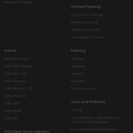
Muhurat Trading
Account Opening
ICICI 3 in 1 Account
Demat Account
Trading Account
Corporate Account
Indices
Learning
Global Indices
Articles
S&P BSE Midcap
Webinar
S&P BSE 100
Videos
BSE Sensex
Modules
Nifty Midcap 100
Investonomics
Nifty Next 50
Tools and Platforms
Nifty 100
i-Track
Nifty Bank
Our websites / applications /
Nifty 50
social media handles
List of Authorised Persons
ICICI Bank Group websites