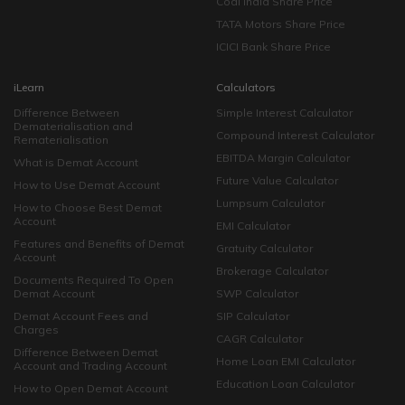
Coal India Share Price
TATA Motors Share Price
ICICI Bank Share Price
iLearn
Calculators
Difference Between
Simple Interest Calculator
Dematerialisation and
Compound Interest Calculator
Rematerialisation
EBITDA Margin Calculator
What is Demat Account
Future Value Calculator
How to Use Demat Account
Lumpsum Calculator
How to Choose Best Demat
Account
EMI Calculator
Features and Benefits of Demat
Gratuity Calculator
Account
Brokerage Calculator
Documents Required To Open
Demat Account
SWP Calculator
Demat Account Fees and
SIP Calculator
Charges
CAGR Calculator
Difference Between Demat
Home Loan EMI Calculator
Account and Trading Account
Education Loan Calculator
How to Open Demat Account