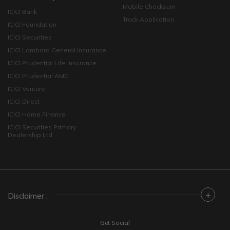
Mobile Checksum
ICICI Bank
Track Application
ICICI Foundation
ICICI Securities
ICICI Lombard General Insurance
ICICI Prudential Life Insurance
ICICI Prudential AMC
ICICI Venture
ICICI Direct
ICICI Home Finance
ICICI Securities Primary
Dealership Ltd
+
Disclaimer :
Get Social