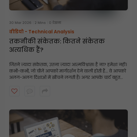
30 Mar 2026
2 Mins
0 देखना
वीडियो -
Technical Analysis
तकनीकी संकेतक: कितने संकेतक
अत्यधिक हैं?
जितने ज़्यादा संकेतक, उतना ज़्यादा आत्मविश्वास। है ना? हमेशा नहीं।
कभी-कभी, जो चीज़ें आपको मार्गदर्शन देने वाली होती हैं... वे आपको
अलग-अलग दिशाओं में खींचने लगती हैं। अगर आपके चार्ट बहुत
जटिल लग रहे हैं, लेकिन आपके निर्णय अभी भी स्पष्ट नहीं हैं, तो
यह वीडियो देखें जो आपके नज़रिए को बदल सकता है।