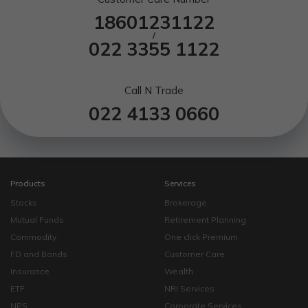
18601231122
/
022 3355 1122
Call N Trade
022 4133 0660
Products
Services
Stocks
Brokerage
Mutual Funds
Retirement Planning
Commodity
One click Premium
FD and Bonds
Customer Care
Insurance
Wealth
ETF
NRI Services
NPS
Corporate Services