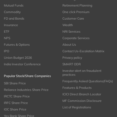
Mutual Funds
Retirement Planning
Commodity
One click Premium
FD and Bonds
Customer Care
Insurance
Wealth
ETF
NRI Services
NPS
Corporate Services
Futures & Options
About Us
IPO
Contact Us-Escalation Matrix
Union Budget 2026
Privacy policy
India Investor Conference
SMART ODR
Investor alert on fraudulent
practices
Popular Stock/Share Companies
Frequently Asked Questions(FAQs)
SBI Share Price
Features & Products
Reliance Industries Share Price
ICICI Direct Branch Locator
IRCTC Share Price
MF Commission Disclosure
IRFC Share Price
List of Registrations
IOC Share Price
Yes Bank Share Price