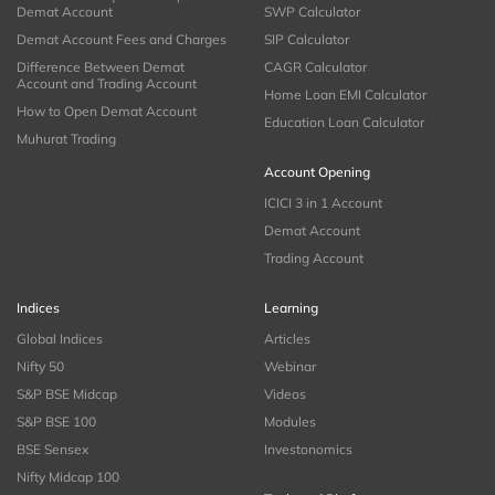
Demat Account
SWP Calculator
Demat Account Fees and Charges
SIP Calculator
Difference Between Demat
CAGR Calculator
Account and Trading Account
Home Loan EMI Calculator
How to Open Demat Account
Education Loan Calculator
Muhurat Trading
Account Opening
ICICI 3 in 1 Account
Demat Account
Trading Account
Indices
Learning
Global Indices
Articles
Nifty 50
Webinar
S&P BSE Midcap
Videos
S&P BSE 100
Modules
BSE Sensex
Investonomics
Nifty Midcap 100