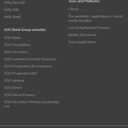
Tools and Platforms
Nifty Next 50
i-Track
Nifty 100
Our websites / applications / social
Nifty Bank
media handles
List of Authorised Persons
ICICI Bank Group websites
Mobile Checksum
ICICI Bank
Track Application
ICICI Foundation
ICICI Securities
ICICI Lombard General Insurance
ICICI Prudential Life Insurance
ICICI Prudential AMC
ICICI Venture
ICICI Direct
ICICI Home Finance
ICICI Securities Primary Dealership
Ltd