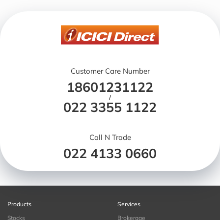
Customer Care Number
18601231122
/
022 3355 1122
Call N Trade
022 4133 0660
Products
Services
Stocks
Brokerage