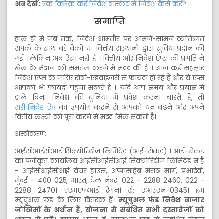
अब देखें:
एक क्लिक करें निवेश बास्केट में निवेश कैसे करें?
समाप्ति
हाल ही में जब तक, निवेश आमतौर पर आमने-सामने व्यक्तिगत
संपर्क के साथ बड़े बैंकों या वित्तीय संस्थानों द्वारा सुविधा प्रदान की
गई । लेकिन अब ऐसा नहीं है । वित्तीय और निवेश ऐप्स की प्रगति ने
खेल के मैदान को समतल करने में मदद की है । आज कई सहस्रार
निवेश एप्स के जरिए रोबो-एडवाइजरी से फायदा हो रहे हैं और ये एप्स
आपको भी फायदा पहुंचा सकते हैं । यदि आप समय और प्रयास में
डाले बिना निवेश की दुनिया में प्रवेश करना चाहते हैं, तो
सही निवेश ऐप
का उपयोग करने से आपको धन बढ़ने और अपने
वित्तीय लक्ष्यों को पूरा करने में मदद मिल सकती है।
अस्वीकरण:
आईसीआईसीआई सिक्योरिटीज लिमिटेड (आई-सेकंड) । आई-सेकंड
का पंजीकृत कार्यालय आईसीआईसीआई सिक्योरिटीज लिमिटेड में है
- आईसीआईसीआई वेंचर हाउस, अप्पासाहेब मराठ मार्ग, प्रभादेवी,
मुंबई - 400 025, भारत, टेल नंबर: 022 - 2288 2460, 022 -
2288 2470। एएमएफआई रेगन। सं: एआरएन-0845। हम
म्यूचुअल फंड के लिए वितरक हैं।
म्यूचुअल फंड निवेश बाजार
जोखिमों के अधीन हैं, योजना से संबंधित सभी दस्तावेजों को