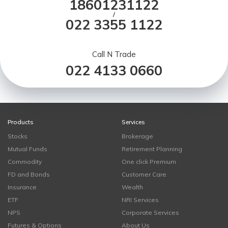
18601231122
/
022 3355 1122
Call N Trade
022 4133 0660
Products
Services
Stocks
Brokerage
Mutual Funds
Retirement Planning
Commodity
One click Premium
FD and Bonds
Customer Care
Insurance
Wealth
ETF
NRI Services
NPS
Corporate Services
Futures & Options
About Us