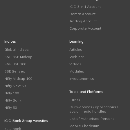
ICICI 3 in 1 Account
Demat Account
Trading Account
Corporate Account
Indices
Learning
Global Indices
Articles
S&P BSE Midcap
Webinar
S&P BSE 100
Videos
BSE Sensex
Modules
Nifty Midcap 100
Investonomics
Nifty Next 50
Tools and Platforms
Nifty 100
i-Track
Nifty Bank
Our websites / applications /
Nifty 50
social media handles
List of Authorised Persons
ICICI Bank Group websites
Mobile Checksum
ICICI Bank