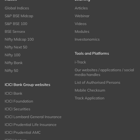
Global Indices
Articles
S&P BSE Midcap
Webinar
S&P BSE 100
Videos
BSE Sensex
Modules
Nifty Midcap 100
Investonomics
Nifty Next 50
Tools and Platforms
Nifty 100
i-Track
Nifty Bank
Our websites / applications / social
Nifty 50
media handles
List of Authorised Persons
ICICI Bank Group websites
Mobile Checksum
ICICI Bank
Track Application
ICICI Foundation
ICICI Securities
ICICI Lombard General Insurance
ICICI Prudential Life Insurance
ICICI Prudential AMC