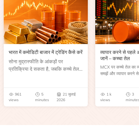
भारत में कमोडिटी बाजार में ट्रेडिंग कैसे करें
व्यापार करने से पहले
जानें – कच्चा तेल
सोना मुद्रास्फीति के आंकड़ों पर
MCX पर कच्चे तेल का व्या
प्रतिक्रिया दे सकता है, जबकि कच्चे तेल
समझें और व्यापार करने से
की कीमत भंडार रिपोर्ट या भू-राजनीतिक
आकार, समाप्ति तिथि, व्यापा
उथल-पुथल के बाद बढ़ सकती है।
बेंचमार्क, मूल्य निर्धारकों 
जानें।
961
5
21 जुलाई
1 k
3
views
minutes
2026
views
minute