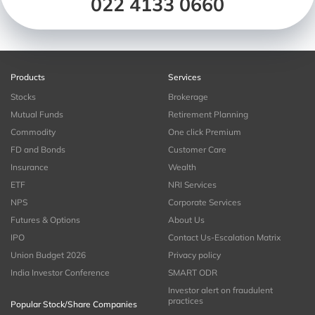
022 4133 0660
Products
Services
Stocks
Brokerage
Mutual Funds
Retirement Planning
Commodity
One click Premium
FD and Bonds
Customer Care
Insurance
Wealth
ETF
NRI Services
NPS
Corporate Services
Futures & Options
About Us
IPO
Contact Us-Escalation Matrix
Union Budget 2026
Privacy policy
India Investor Conference
SMART ODR
Investor alert on fraudulent
practices
Popular Stock/Share Companies