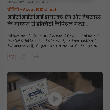
30 May 2025
4 Mins
0 देखना
वीडियो -
About ICICIdirect
आईसीआईसीआई डायरेक्ट ऐप और वेबसाइट
के माध्यम से इक्विटी कैपिटल गेन्स
स्टेटमेंट कैसे डाउनलोड करें
कैपिटल गेन स्टेटमेंट के बारे में उलझन में हैं? यह वीडियो बताता है
कि इक्विटी कैपिटल गेन स्टेटमेंट क्या है, यह टैक्स फाइलिंग में
कैसे मदद करता है, और इसे ICICI डायरेक्ट ऐप और वेबसाइट के
माध्यम से चरण-दर-चरण कैसे डाउनलोड किया जाए। इस सरल
गाइड के साथ टैक्स के लिए तैयार रहें और अपने निवेश पर नज़र
रखें!