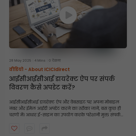
28 May 2025
4 Mins
0 देखना
वीडियो -
About ICICIdirect
आईसीआईसीआई डायरेक्ट ऐप पर संपर्क
विवरण कैसे अपडेट करें?
आईसीआईसीआई डायरेक्ट ऐप और वेबसाइट पर अपना मोबाइल
नंबर और ईमेल आईडी अपडेट करने का तरीका जानें, बस कुछ ही
चरणों में। आधार ई-साइन का उपयोग करके परेशानी मुक्त संपर्क
विवरण अपडेट के लिए इस त्वरित गाइड का पालन करें।