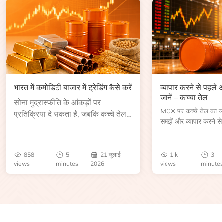
भारत में कमोडिटी बाजार में ट्रेडिंग कैसे करें
व्यापार करने से पहले
जानें – कच्चा तेल
सोना मुद्रास्फीति के आंकड़ों पर
MCX पर कच्चे तेल का व्या
प्रतिक्रिया दे सकता है, जबकि कच्चे तेल
समझें और व्यापार करने से
की कीमत भंडार रिपोर्ट या भू-राजनीतिक
आकार, समाप्ति तिथि, व्यापा
उथल-पुथल के बाद बढ़ सकती है।
बेंचमार्क, मूल्य निर्धारकों 
जानें।
858
5
21 जुलाई
1 k
3
views
minutes
2026
views
minute