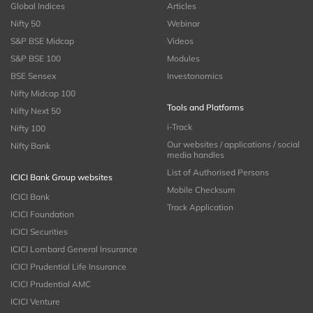
Global Indices
Articles
Nifty 50
Webinar
S&P BSE Midcap
Videos
S&P BSE 100
Modules
BSE Sensex
Investonomics
Nifty Midcap 100
Tools and Platforms
Nifty Next 50
i-Track
Nifty 100
Our websites / applications / social
Nifty Bank
media handles
List of Authorised Persons
ICICI Bank Group websites
Mobile Checksum
ICICI Bank
Track Application
ICICI Foundation
ICICI Securities
ICICI Lombard General Insurance
ICICI Prudential Life Insurance
ICICI Prudential AMC
ICICI Venture