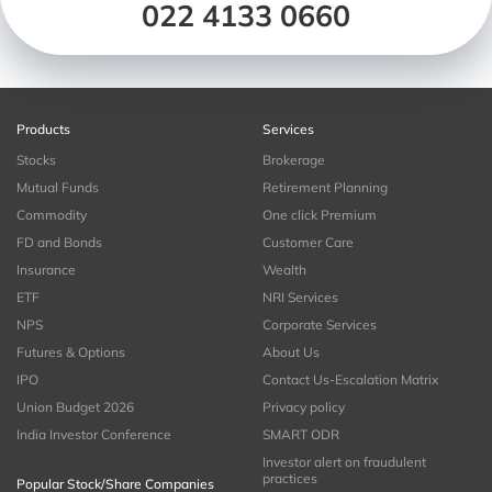
022 4133 0660
Products
Services
Stocks
Brokerage
Mutual Funds
Retirement Planning
Commodity
One click Premium
FD and Bonds
Customer Care
Insurance
Wealth
ETF
NRI Services
NPS
Corporate Services
Futures & Options
About Us
IPO
Contact Us-Escalation Matrix
Union Budget 2026
Privacy policy
India Investor Conference
SMART ODR
Investor alert on fraudulent
practices
Popular Stock/Share Companies