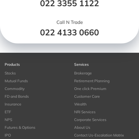
022 3355 1122
Call N Trade
022 4133 0660
Products
Services
Stocks
Brokerage
Mutual Funds
Retirement Planning
Commodity
One click Premium
FD and Bonds
Customer Care
Insurance
Wealth
ETF
NRI Services
NPS
Corporate Services
Futures & Options
About Us
IPO
Contact Us-Escalation Matrix