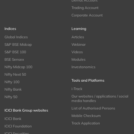
Demat Account
Trading Account
Corporate Account
Indices
Learning
Global Indices
Articles
S&P BSE Midcap
Webinar
S&P BSE 100
Videos
BSE Sensex
Modules
Nifty Midcap 100
Investonomics
Nifty Next 50
Tools and Platforms
Nifty 100
i-Track
Nifty Bank
Our websites / applications / social
Nifty 50
media handles
List of Authorised Persons
ICICI Bank Group websites
Mobile Checksum
ICICI Bank
Track Application
ICICI Foundation
ICICI Securities