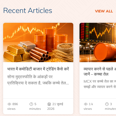
Recent Articles
VIEW ALL
भारत में कमोडिटी बाजार में ट्रेडिंग कैसे करें
व्यापार करने से पहले
जानें – कच्चा तेल
सोना मुद्रास्फीति के आंकड़ों पर
MCX पर कच्चे तेल का व्या
प्रतिक्रिया दे सकता है, जबकि कच्चे तेल
समझें और व्यापार करने से
की कीमत भंडार रिपोर्ट या भू-राजनीतिक
आकार, समाप्ति तिथि, व्यापा
उथल-पुथल के बाद बढ़ सकती है।
बेंचमार्क, मूल्य निर्धारकों 
जानें।
896
5
21 जुलाई
1 k
3
views
minutes
2026
views
minute