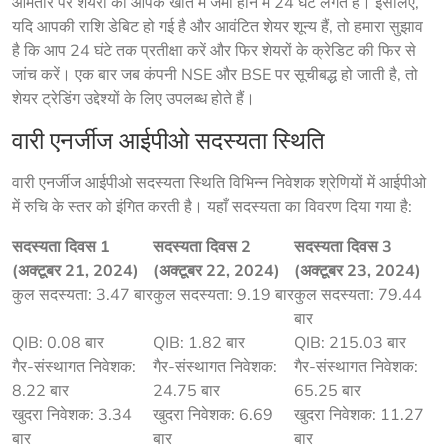
आमतौर पर शेयरों को आपके खाते में जमा होने में 24 घंटे लगते हैं। इसलिए, 
यदि आपकी राशि डेबिट हो गई है और आवंटित शेयर शून्य हैं, तो हमारा सुझाव 
है कि आप 24 घंटे तक प्रतीक्षा करें और फिर शेयरों के क्रेडिट की फिर से 
जांच करें। एक बार जब कंपनी NSE और BSE पर सूचीबद्ध हो जाती है, तो 
शेयर ट्रेडिंग उद्देश्यों के लिए उपलब्ध होते हैं।
वारी एनर्जीज आईपीओ सदस्यता स्थिति
वारी एनर्जीज आईपीओ सदस्यता स्थिति विभिन्न निवेशक श्रेणियों में आईपीओ 
में रुचि के स्तर को इंगित करती है। यहाँ सदस्यता का विवरण दिया गया है:
सदस्यता दिवस 1
सदस्यता दिवस 2
सदस्यता दिवस 3
(अक्टूबर 21, 2024)
(अक्टूबर 22, 2024)
(अक्टूबर 23, 2024)
कुल सदस्यता: 3.47 बार
कुल सदस्यता: 9.19 बार
कुल सदस्यता: 79.44
बार
QIB: 0.08 बार
QIB: 1.82 बार
QIB: 215.03 बार
गैर-संस्थागत निवेशक:
गैर-संस्थागत निवेशक:
गैर-संस्थागत निवेशक:
8.22 बार
24.75 बार
65.25 बार
खुदरा निवेशक: 3.34
खुदरा निवेशक: 6.69
खुदरा निवेशक: 11.27
बार
बार
बार