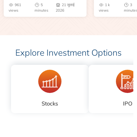
जानें।
961
5
21 जुलाई
1 k
3
views
minutes
2026
views
minute
Explore Investment Options
Stocks
IPO