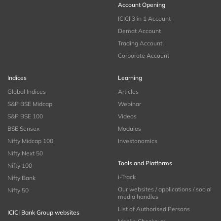
Account Opening
ICICI 3 in 1 Account
Demat Account
Trading Account
Corporate Account
Indices
Learning
Global Indices
Articles
S&P BSE Midcap
Webinar
S&P BSE 100
Videos
BSE Sensex
Modules
Nifty Midcap 100
Investonomics
Nifty Next 50
Tools and Platforms
Nifty 100
i-Track
Nifty Bank
Our websites / applications / social
Nifty 50
media handles
List of Authorised Persons
ICICI Bank Group websites