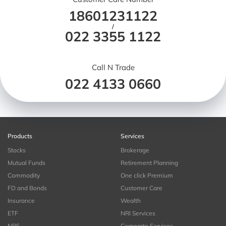
18601231122
/
022 3355 1122
Call N Trade
022 4133 0660
Products
Services
Stocks
Brokerage
Mutual Funds
Retirement Planning
Commodity
One click Premium
FD and Bonds
Customer Care
Insurance
Wealth
ETF
NRI Services
NPS
Corporate Services