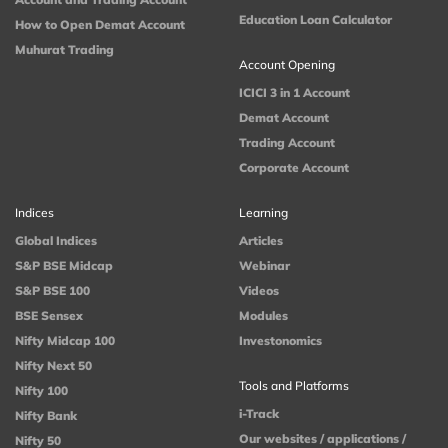
Education Loan Calculator
How to Open Demat Account
Muhurat Trading
Account Opening
ICICI 3 in 1 Account
Demat Account
Trading Account
Corporate Account
Indices
Learning
Global Indices
Articles
S&P BSE Midcap
Webinar
S&P BSE 100
Videos
BSE Sensex
Modules
Nifty Midcap 100
Investonomics
Nifty Next 50
Tools and Platforms
Nifty 100
i-Track
Nifty Bank
Our websites / applications /
Nifty 50