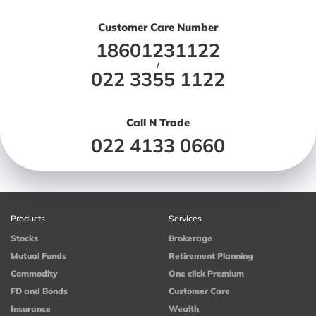
Customer Care Number
18601231122
/
022 3355 1122
Call N Trade
022 4133 0660
Products
Services
Stocks
Brokerage
Mutual Funds
Retirement Planning
Commodity
One click Premium
FD and Bonds
Customer Care
Insurance
Wealth