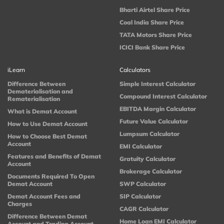
Bharti Airtel Share Price
Coal India Share Price
TATA Motors Share Price
ICICI Bank Share Price
iLearn
Calculators
Difference Between
Simple Interest Calculator
Dematerialisation and
Compound Interest Calculator
Rematerialisation
EBITDA Margin Calculator
What is Demat Account
Future Value Calculator
How to Use Demat Account
Lumpsum Calculator
How to Choose Best Demat
Account
EMI Calculator
Features and Benefits of Demat
Gratuity Calculator
Account
Brokerage Calculator
Documents Required To Open
Demat Account
SWP Calculator
Demat Account Fees and
SIP Calculator
Charges
CAGR Calculator
Difference Between Demat
Home Loan EMI Calculator
Account and Trading Account