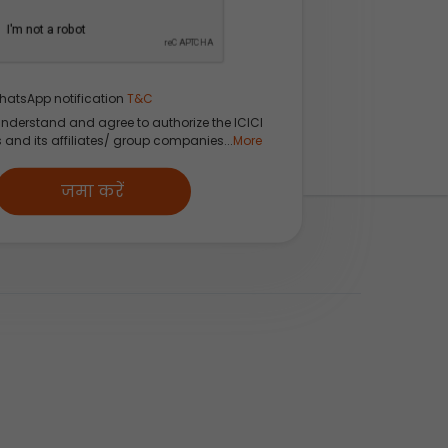
hatsApp notification
T&C
understand and agree to authorize the ICICI
s and its affiliates/ group companies...
More
जमा करें
यापार कैसे करें