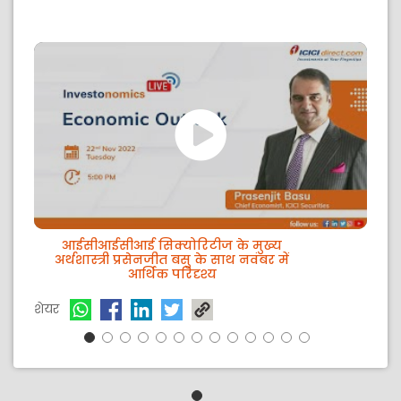
आईसीआईसीआई सिक्योरिटीज के मुख्य
आ
अर्थशास्त्री प्रसेनजीत बसु के साथ नवंबर में
आर्थिक परिदृश्य
शेय
शेयर