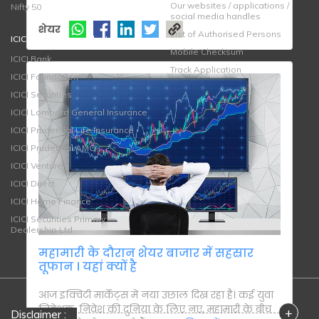
Our websites / applications /
Nifty 50
social media handles
शेयर
List of Authorised Persons
ICICI Bank Group websites
Mobile Checksum
ICICI Bank
Track Application
ICICI Foundation
ICICI Securities
ICICI Lombard General Insurance
ICICI Prudential Life Insurance
ICICI Prudential AMC
ICICI Venture
ICICI Direct
ICICI Home Finance
ICICI Securities Primary
Dealership Ltd
महामारी के दौरान शेयर बाजार में सहस्रार
तूफान । यहां क्यों है
आज इक्विटी मार्केट्स में नया उछाल दिख रहा है। कई युवा
निवेशक, निवेश की दुनिया के लिए नए, महामारी के बीच
+
Disclaimer :