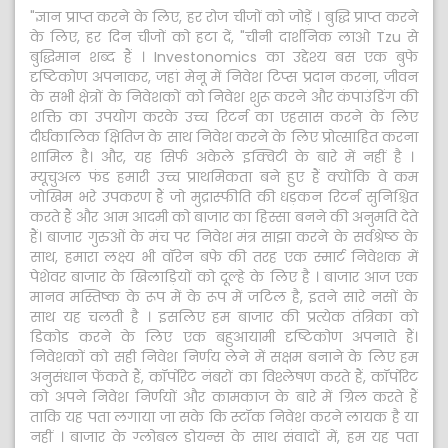
"ज्ञान प्राप्त करने के लिए, हर रोज चीजों को जोड़ें । बुद्धि प्राप्त करने
के लिए, हर दिन चीजों को हटा दें, "चीनी दार्शनिक लाओ Tzu से
बुद्धिमान शब्द हैं । Investonomics का उद्देश्य बस एक बुफे
दृष्टिकोण अपनाकर, जहां मेनू में निवेश टिप्स प्रदान करना, जीवन
के सभी क्षेत्रों के निवेशकों को निवेश शुरू करने और कंपाउंडिंग की
शक्ति का उपयोग करके उच्च रिटर्न का एहसास करने के लिए
दीर्घकालिक क्षितिज के साथ निवेश करने के लिए प्रोत्साहित करना
शामिल है। और, यह सिर्फ अकेले इक्विटी के बारे में नहीं है ।
म्यूचुअल फंड हमारी उच्च प्राथमिकता बने हुए हैं क्योंकि वे कम
जोखिम भरे उपकरण हैं जो मुद्रास्फीति की धड़कन रिटर्न सुनिश्चित
करते हैं और आम आदमी को बाजार का हिस्सा बनने की अनुमति देते
हैं। बाजार गुरुओं के मंच पर निवेश मंत्र साझा करने के सर्वश्रेष्ठ के
साथ, हमारा लक्ष्य भी वॉरेन बफे की तरह एक स्मार्ट निवेशक में
पेशेवर बाजार के खिलाड़ियों को दूल्हे के लिए है । बाजार आज एक
मानव मस्तिष्क के रूप में के रूप में जटिल है, इतने सारे नसों के
साथ यह चलती है । इसलिए हम बाजार की प्रत्येक तंत्रिका को
डिकोड करने के लिए एक बहुआयामी दृष्टिकोण अपनाते हैं।
निवेशकों को सही निवेश निर्णय लेने में सक्षम बनाने के लिए हम
अनुसंधान फेंकते हैं, कॉर्पोरेट नंबरों का विश्लेषण करते हैं, कॉर्पोरेट
को अपने निवेश निर्णयों और कामकाज के बारे में ग्रिल करते हैं
ताकि यह पता लगाया जा सके कि स्टॉक निवेश करने लायक है या
नहीं । बाजार के ग्लोबल डोयन्स के साथ संवादों में, हम यह पता