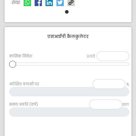
शेयर
एसआईपी कैलकुलेटर
मासिक निवेश
रुपये
अपेक्षित वापसी दर
%
समय अवधि (वर्ष)
साल