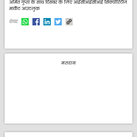
अमित गुप्ता के साथ दिसंबर के लिए आईसीआईसीआई सिक्योरिटीज
अमित
मार्केट आउटलुक
शेयर
शेयर
मतदान