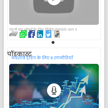
जब आप शहर में वयस्क होते हैं तो वित्त का प्रबंधन
यदि आप युवा हैं या काम के लिए एक नए शहर में चले गए हैं
तो आपको इसे पढ़ने की आवश्यकता है। योजना बनाने में
विफ...
अधिक पढ़ें
पहली बार जॉबर्स के लिए वित्तीय स्वतंत्रता-भाग 3
शेयर
शेयर
पॉडकास्ट
नवरात्रि ट्रेडिंग के लिए 9 रणनीतियाँ
त्योहारों की शुरुआत निवेशकों को सीजन के व्यापारिक
अवसरों का पता लगाने के लिए प्रेरित कर सकती...
अधिक पढ़ें
शेयर