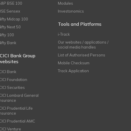
S&P BSE 100
Modules
BSE Sensex
Investonomics
Nifty Midcap 100
Tools and Platforms
Nifty Next 50
i-Track
Nifty 100
Our websites / applications /
Nifty Bank
social media handles
ICICI Bank Group
List of Authorised Persons
websites
Mobile Checksum
Track Application
ICICI Bank
ICICI Foundation
CICI Securities
ICICI Lombard General
Insurance
CICI Prudential Life
Insurance
ICICI Prudential AMC
ICICI Venture