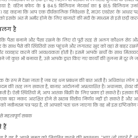
ा गया है: वॉरेन बफेट के $ 84.5 बिलियन नेटवर्थ का $ 81.5 बिलियन उ
है। यह कहना कि आप एक दीर्घकालिक निवेशक हैं, माउंट एवरेस्ट के आधार पर
 आपको इसके अंत में अमीर होने के लिए बाजारों की मंदी के माध्यम से इसे छड़ी 
 अलग है
 कि पैसा बनाने और पैसा रखने के लिए दो पूरी तरह से अलग कौशल सेट और
े साथ पैसे की स्थितियों तक पहुंचने और लगातार खुद को वहां से बाहर रखने के 
्यवहार करने की आवश्यकता होती है। इसमें आपके खर्चों के साथ मितव्ययी 
ो कुछ भी बनाया है, उसे आपके द्वारा किए गए कार्यों की तुलना में दूर ले ज
के रूप में देखा जाता है जब यह धन प्रबंधन की बात आती है। अधिकांश लोग 
ी कदम की तरह लग सकता है, बाजार आंदोलनों अप्रत्याशित हैं। अचानक, शेयर
है। ऐसी स्थितियों में, आप आतंक बिक्री के लिए प्रवण हो सकते हैं। इसका फ
, एक बड़ा नकद आरक्षित होने से खराब वित्तीय निर्णय नहीं हो सकते हैं और
 को नवीनतम पत्र पढ़ा है, तो आपको पता चल जाएगा कि वह भी इस दृष्टिकोण
 से महत्वपूर्ण सबक
हैं
ै वह है अपने समय को नियंत्रित करने की स्वतंत्रता।
"आप जो चाहते हैं, ज