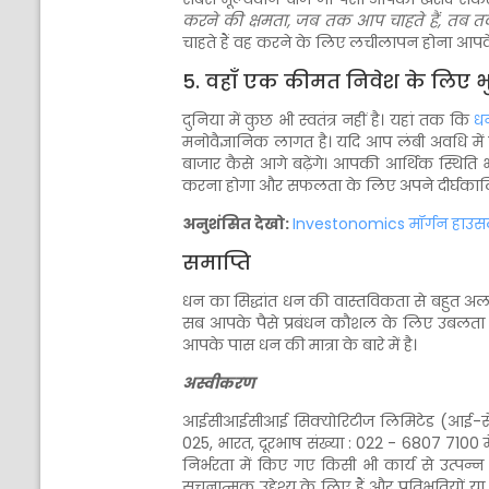
करने की क्षमता, जब तक आप चाहते हैं, तब तक
चाहते हैं वह करने के लिए लचीलापन होना आपके 
5. वहाँ एक कीमत निवेश के लिए भ
दुनिया में कुछ भी स्वतंत्र नहीं है। यहां तक कि
ध
मनोवैज्ञानिक लागत है। यदि आप लंबी अवधि में
बाजार कैसे आगे बढ़ेंगे। आपकी आर्थिक स्थित
करना होगा और सफलता के लिए अपने दीर्घकालिक
अनुशंसित देखो:
Investonomics मॉर्गन हाउसल |
समाप्ति
धन का सिद्धांत धन की वास्तविकता से बहुत अलग ह
सब आपके पैसे प्रबंधन कौशल के लिए उबलता है औ
आपके पास धन की मात्रा के बारे में है।
अस्वीकरण
आईसीआईसीआई सिक्योरिटीज लिमिटेड (आई-सेक)। I-
025, भारत, दूरभाष संख्या : 022 - 6807 7100 मे
निर्भरता में किए गए किसी भी कार्य से उत्पन्न
सूचनात्मक उद्देश्य के लिए हैं और प्रतिभूतियों 