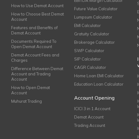
EBITDA Margin Calculator
How to Use Demat Account
Future Value Calculator
How to Choose Best Demat
Lumpsum Calculator
Account
EMI Calculator
Features and Benefits of
Demat Account
Gratuity Calculator
Documents Required To
Brokerage Calculator
Open Demat Account
SWP Calculator
Demat Account Fees and
SIP Calculator
Charges
CAGR Calculator
Difference Between Demat
Account and Trading
Home Loan EMI Calculator
Account
Education Loan Calculator
How to Open Demat
Account
I
Account Opening
Muhurat Trading
ICICI 3 in 1 Account
I
Demat Account
Trading Account