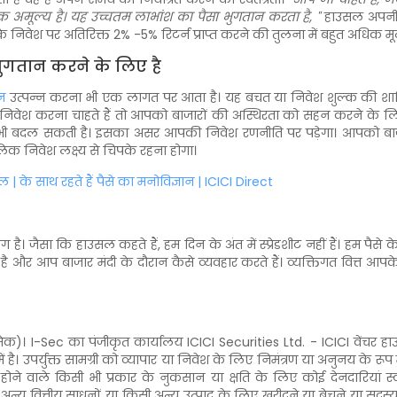
 अमूल्य है। यह उच्चतम लाभांश का पैसा भुगतान करता है, "
हाउसल अपनी 
निवेश पर अतिरिक्त 2% -5% रिटर्न प्राप्त करने की तुलना में बहुत अधिक 
ुगतान करने के लिए है
न
उत्पन्न करना भी एक लागत पर आता है। यह बचत या निवेश शुल्क की शाब
 निवेश करना चाहते हैं तो आपको बाजारों की अस्थिरता को सहन करने के लिए
ि भी बदल सकती है। इसका असर आपकी निवेश रणनीति पर पड़ेगा। आपको बाजार
 निवेश लक्ष्य से चिपके रहना होगा।
 के साथ रहते हैं पैसे का मनोविज्ञान | ICICI Direct
ै। जैसा कि हाउसल कहते हैं, हम दिन के अंत में स्प्रेडशीट नहीं हैं। हम पैसे
र आप बाजार मंदी के दौरान कैसे व्यवहार करते हैं। व्यक्तिगत वित्त आपके पै
Sec का पंजीकृत कार्यालय ICICI Securities Ltd. - ICICI वेंचर हाउस, अप
ं है। उपर्युक्त सामग्री को व्यापार या निवेश के लिए निमंत्रण या अनुनय के 
 होने वाले किसी भी प्रकार के नुकसान या क्षति के लिए कोई देनदारियां स्वीक
या अन्य वित्तीय साधनों या किसी अन्य उत्पाद के लिए खरीदने या बेचने या सदस्यत