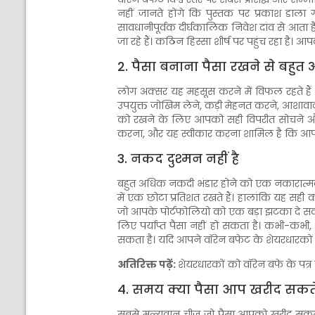
नहीं जानते होंगे कि पुस्तक पर प्रकाश डाल
सावधानीपूर्वक दीर्घकालिक निवेश दांव से आता 
जा रहे हैं। कठिन हिस्सा शीर्ष पर पहुंच रहा है।
2. पैसा बनाना पैसा रखने से बहुत
लोग अक्सर यह महसूस करने में विफल रहते हैं
उपयुक्त जोखिम लेने, कड़ी मेहनत करने, आशावाद क
को रखने के लिए आपको सही विपरीत सोचने और व
करना, और यह स्वीकार करना शामिल है कि आपने ज
3. नकद दुश्मन नहीं है
बहुत अधिक नकदी भंडार होने को एक नकारात्मक 
में एक छोटा प्रतिशत रखते हैं। हालांकि यह सह
जो आपके पोर्टफोलियो को एक बड़ा झटका दे सकती 
लिए पर्याप्त पैसा नहीं हो सकता है। कभी-कभी
सकता है। यदि आपने वॉरेन बफेट के शेयरधारकों
अतिरिक्त पढ़ें:
शेयरधारकों को वॉरेन बफे के पत्र
4. समय क्या पैसा आप खरीद सकते 
सबसे मूल्यवान चीज जो पैसा आपको खरीद सकता ह