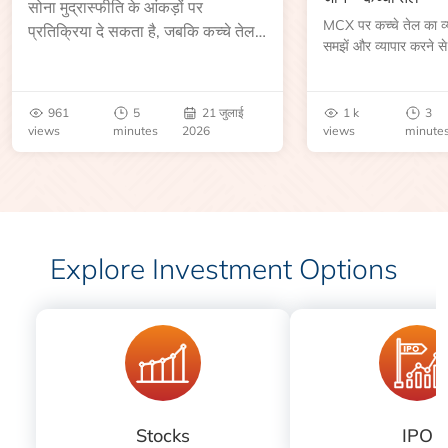
सोना मुद्रास्फीति के आंकड़ों पर
MCX पर कच्चे तेल का व्या
प्रतिक्रिया दे सकता है, जबकि कच्चे तेल
समझें और व्यापार करने से
की कीमत भंडार रिपोर्ट या भू-राजनीतिक
आकार, समाप्ति तिथि, व्यापा
उथल-पुथल के बाद बढ़ सकती है।
बेंचमार्क, मूल्य निर्धारकों 
जानें।
961
5
21 जुलाई
1 k
3
views
minutes
2026
views
minute
Explore Investment Options
Stocks
IPO