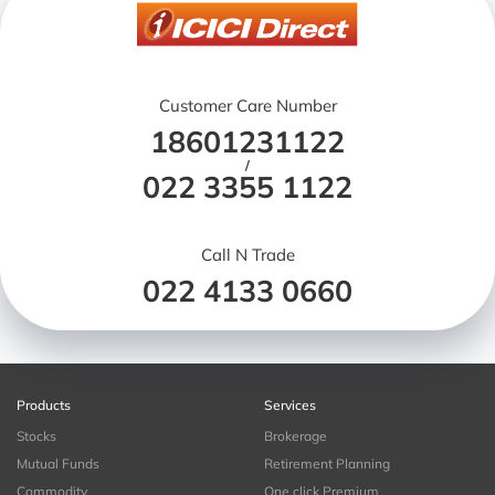
Customer Care Number
18601231122
/
022 3355 1122
Call N Trade
022 4133 0660
Products
Services
Stocks
Brokerage
Mutual Funds
Retirement Planning
Commodity
One click Premium