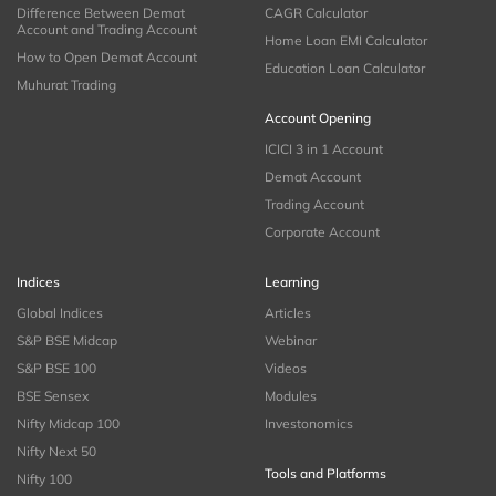
Difference Between Demat
CAGR Calculator
Account and Trading Account
Home Loan EMI Calculator
How to Open Demat Account
Education Loan Calculator
Muhurat Trading
Account Opening
ICICI 3 in 1 Account
Demat Account
Trading Account
Corporate Account
Indices
Learning
Global Indices
Articles
S&P BSE Midcap
Webinar
S&P BSE 100
Videos
BSE Sensex
Modules
Nifty Midcap 100
Investonomics
Nifty Next 50
Tools and Platforms
Nifty 100