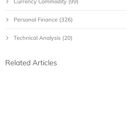
Currency Commodity
(99)
Personal Finance
(326)
Technical Analysis
(20)
Tax Planning
(70)
Related Articles
NRI
(13)
IPO
(64)