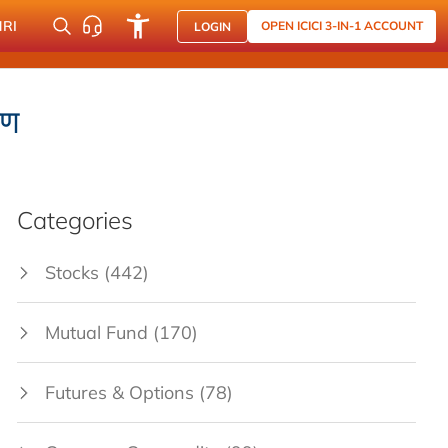
NRI
OPEN ICICI 3-IN-1 ACCOUNT
LOGIN
रण
Categories
Stocks
(442)
Mutual Fund
(170)
Futures & Options
(78)