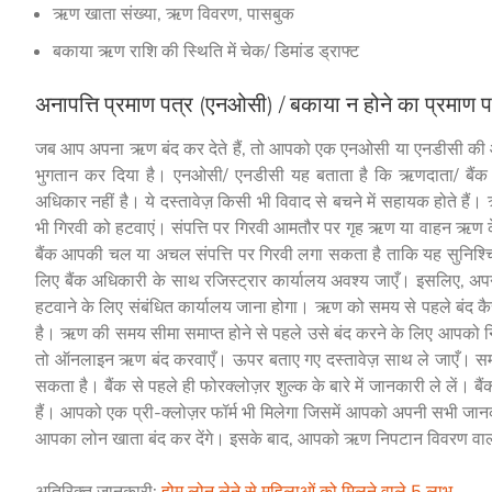
ऋण खाता संख्या, ऋण विवरण, पासबुक
बकाया ऋण राशि की स्थिति में चेक/ डिमांड ड्राफ्ट
अनापत्ति प्रमाण पत्र (एनओसी) / बकाया न होने का प्रमाण पत
जब आप अपना ऋण बंद कर देते हैं, तो आपको एक एनओसी या एनडीसी की 
भुगतान कर दिया है। एनओसी/ एनडीसी यह बताता है कि ऋणदाता/ बैंक क
अधिकार नहीं है। ये दस्तावेज़ किसी भी विवाद से बचने में सहायक होते ह
भी गिरवी को हटवाएं। संपत्ति पर गिरवी आमतौर पर गृह ऋण या वाहन ऋण क
बैंक आपकी चल या अचल संपत्ति पर गिरवी लगा सकता है ताकि यह सुनिश्च
लिए बैंक अधिकारी के साथ रजिस्ट्रार कार्यालय अवश्य जाएँ। इसलिए, अप
हटवाने के लिए संबंधित कार्यालय जाना होगा। ऋण को समय से पहले बंद क
है। ऋण की समय सीमा समाप्त होने से पहले उसे बंद करने के लिए आपको निम्
तो ऑनलाइन ऋण बंद करवाएँ। ऊपर बताए गए दस्तावेज़ साथ ले जाएँ। समय 
सकता है। बैंक से पहले ही फोरक्लोज़र शुल्क के बारे में जानकारी ले लें। 
हैं। आपको एक प्री-क्लोज़र फॉर्म भी मिलेगा जिसमें आपको अपनी सभी जान
आपका लोन खाता बंद कर देंगे। इसके बाद, आपको ऋण निपटान विवरण वाली ए
अतिरिक्त जानकारी:
होम लोन लेने से महिलाओं को मिलने वाले 5 लाभ