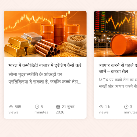
भारत में कमोडिटी बाजार में ट्रेडिंग कैसे करें
व्यापार करने से पहले
जानें – कच्चा तेल
सोना मुद्रास्फीति के आंकड़ों पर
MCX पर कच्चे तेल का व्या
प्रतिक्रिया दे सकता है, जबकि कच्चे तेल
समझें और व्यापार करने से
की कीमत भंडार रिपोर्ट या भू-राजनीतिक
आकार, समाप्ति तिथि, व्यापा
उथल-पुथल के बाद बढ़ सकती है।
बेंचमार्क, मूल्य निर्धारकों 
जानें।
865
5
21 जुलाई
1 k
3
views
minutes
2026
views
minute