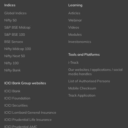
Indices
Learning
Global Indices
Articles
Nifty 50
Webinar
S&P BSE Midcap
Videos
S&P BSE 100
Modules
BSE Sensex
Investonomics
Nifty Midcap 100
Tools and Platforms
Nifty Next 50
i-Track
Nifty 100
Our websites / applications / social
Nifty Bank
media handles
List of Authorised Persons
ICICI Bank Group websites
Mobile Checksum
ICICI Bank
Track Application
ICICI Foundation
ICICI Securities
ICICI Lombard General Insurance
ICICI Prudential Life Insurance
ICICI Prudential AMC