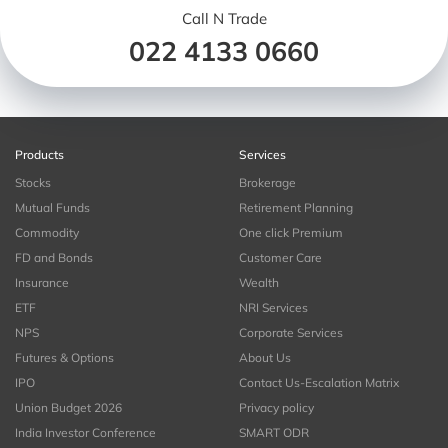
Call N Trade
022 4133 0660
Products
Services
Stocks
Brokerage
Mutual Funds
Retirement Planning
Commodity
One click Premium
FD and Bonds
Customer Care
Insurance
Wealth
ETF
NRI Services
NPS
Corporate Services
Futures & Options
About Us
IPO
Contact Us-Escalation Matrix
Union Budget 2026
Privacy policy
India Investor Conference
SMART ODR