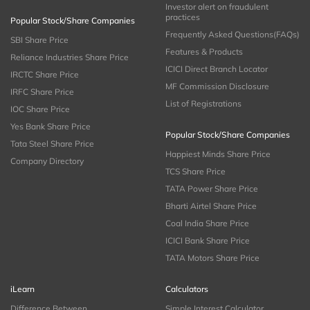
Investor alert on fraudulent
practices
Popular Stock/Share Companies
Frequently Asked Questions(FAQs)
SBI Share Price
Features & Products
Reliance Industries Share Price
ICICI Direct Branch Locator
IRCTC Share Price
MF Commission Disclosure
IRFC Share Price
List of Registrations
IOC Share Price
Yes Bank Share Price
Popular Stock/Share Companies
Tata Steel Share Price
Happiest Minds Share Price
Company Directory
TCS Share Price
TATA Power Share Price
Bharti Airtel Share Price
Coal India Share Price
ICICI Bank Share Price
TATA Motors Share Price
iLearn
Calculators
Difference Between
Simple Interest Calculator