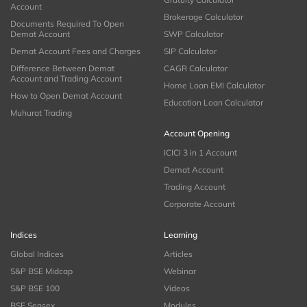
Account
Brokerage Calculator
Documents Required To Open
Demat Account
SWP Calculator
Demat Account Fees and Charges
SIP Calculator
Difference Between Demat
CAGR Calculator
Account and Trading Account
Home Loan EMI Calculator
How to Open Demat Account
Education Loan Calculator
Muhurat Trading
Account Opening
ICICI 3 in 1 Account
Demat Account
Trading Account
Corporate Account
Indices
Learning
Global Indices
Articles
S&P BSE Midcap
Webinar
S&P BSE 100
Videos
BSE Sensex
Modules