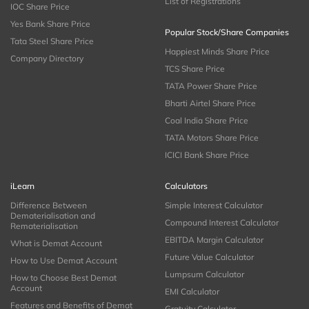
List of Registrations
IOC Share Price
Yes Bank Share Price
Popular Stock/Share Companies
Tata Steel Share Price
Happiest Minds Share Price
Company Directory
TCS Share Price
TATA Power Share Price
Bharti Airtel Share Price
Coal India Share Price
TATA Motors Share Price
ICICI Bank Share Price
iLearn
Calculators
Difference Between
Simple Interest Calculator
Dematerialisation and
Compound Interest Calculator
Rematerialisation
EBITDA Margin Calculator
What is Demat Account
Future Value Calculator
How to Use Demat Account
Lumpsum Calculator
How to Choose Best Demat
Account
EMI Calculator
Features and Benefits of Demat
Gratuity Calculator