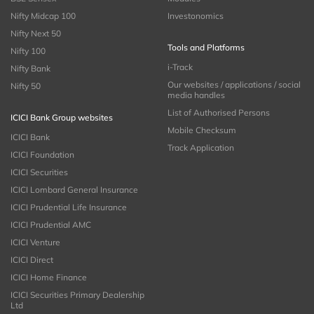
Nifty Midcap 100
Investonomics
Nifty Next 50
Tools and Platforms
Nifty 100
i-Track
Nifty Bank
Our websites / applications / social
Nifty 50
media handles
List of Authorised Persons
ICICI Bank Group websites
Mobile Checksum
ICICI Bank
Track Application
ICICI Foundation
ICICI Securities
ICICI Lombard General Insurance
ICICI Prudential Life Insurance
ICICI Prudential AMC
ICICI Venture
ICICI Direct
ICICI Home Finance
ICICI Securities Primary Dealership
Ltd