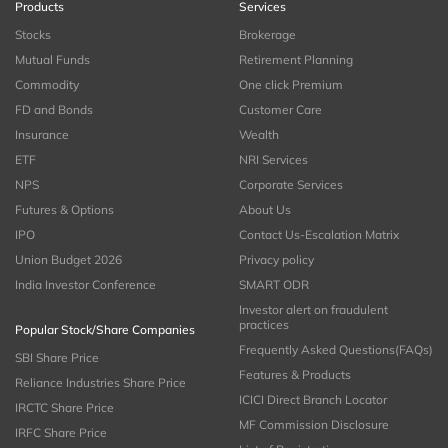
Products
Services
Stocks
Brokerage
Mutual Funds
Retirement Planning
Commodity
One click Premium
FD and Bonds
Customer Care
Insurance
Wealth
ETF
NRI Services
NPS
Corporate Services
Futures & Options
About Us
IPO
Contact Us-Escalation Matrix
Union Budget 2026
Privacy policy
India Investor Conference
SMART ODR
Investor alert on fraudulent
practices
Popular Stock/Share Companies
Frequently Asked Questions(FAQs)
SBI Share Price
Features & Products
Reliance Industries Share Price
ICICI Direct Branch Locator
IRCTC Share Price
MF Commission Disclosure
IRFC Share Price