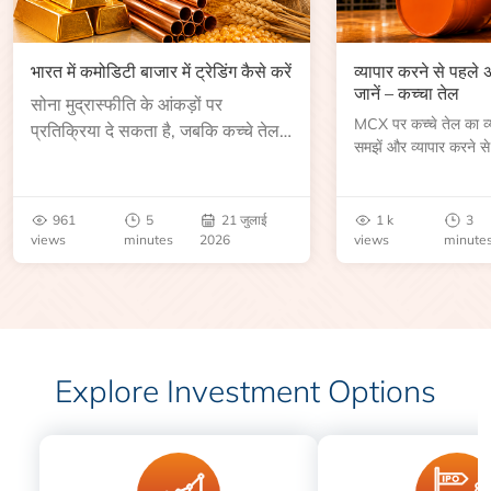
भारत में कमोडिटी बाजार में ट्रेडिंग कैसे करें
व्यापार करने से पहले
जानें – कच्चा तेल
सोना मुद्रास्फीति के आंकड़ों पर
MCX पर कच्चे तेल का व्या
प्रतिक्रिया दे सकता है, जबकि कच्चे तेल
समझें और व्यापार करने से
की कीमत भंडार रिपोर्ट या भू-राजनीतिक
आकार, समाप्ति तिथि, व्यापा
उथल-पुथल के बाद बढ़ सकती है।
बेंचमार्क, मूल्य निर्धारकों 
जानें।
961
5
21 जुलाई
1 k
3
views
minutes
2026
views
minute
Explore Investment Options