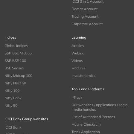
ICICI 3 in 1 Account
Demat Account
Trading Account
Corporate Account
Indices
Learning
Global Indices
Articles
S&P BSE Midcap
Webinar
S&P BSE 100
Videos
BSE Sensex
Modules
Nifty Midcap 100
Investonomics
Nifty Next 50
Tools and Platforms
Nifty 100
i-Track
Nifty Bank
Our websites / applications / social
Nifty 50
media handles
List of Authorised Persons
ICICI Bank Group websites
Mobile Checksum
ICICI Bank
Track Application