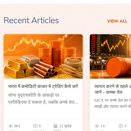
Recent Articles
VIEW ALL
भारत में कमोडिटी बाजार में ट्रेडिंग कैसे करें
व्यापार करने से पहले
जानें – कच्चा तेल
सोना मुद्रास्फीति के आंकड़ों पर
MCX पर कच्चे तेल का व्या
प्रतिक्रिया दे सकता है, जबकि कच्चे तेल
समझें और व्यापार करने से
की कीमत भंडार रिपोर्ट या भू-राजनीतिक
आकार, समाप्ति तिथि, व्यापा
उथल-पुथल के बाद बढ़ सकती है।
बेंचमार्क, मूल्य निर्धारकों 
जानें।
961
5
21 जुलाई
1 k
3