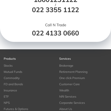
/
022 3355 1122
Call N Trade
022 4133 0660
Products
Services
Stocks
Brokerage
Mutual Funds
Retirement Planning
Commodity
One click Premium
FD and Bonds
Customer Care
Insurance
Wealth
ETF
NRI Services
NPS
Corporate Services
Futures & Options
About Us