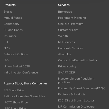
Products
Services
Stocks
Brokerage
Mutual Funds
Retirement Planning
Commodity
One click Premium
FD and Bonds
Customer Care
Insurance
Wealth
ETF
NRI Services
NPS
Corporate Services
Futures & Options
About Us
IPO
Contact Us-Escalation Matrix
Union Budget 2026
Privacy policy
India Investor Conference
SMART ODR
Investor alert on fraudulent
practices
Popular Stock/Share Companies
Frequently Asked Questions(FAQs)
SBI Share Price
Features & Products
Reliance Industries Share Price
ICICI Direct Branch Locator
IRCTC Share Price
MF Commission Disclosure
IRFC Share Price