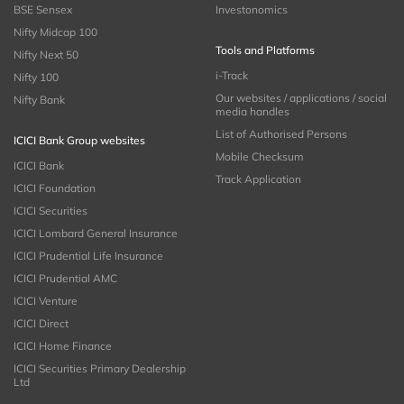
BSE Sensex
Investonomics
Nifty Midcap 100
Tools and Platforms
Nifty Next 50
i-Track
Nifty 100
Our websites / applications / social
Nifty Bank
media handles
List of Authorised Persons
ICICI Bank Group websites
Mobile Checksum
ICICI Bank
Track Application
ICICI Foundation
ICICI Securities
ICICI Lombard General Insurance
ICICI Prudential Life Insurance
ICICI Prudential AMC
ICICI Venture
ICICI Direct
ICICI Home Finance
ICICI Securities Primary Dealership
Ltd