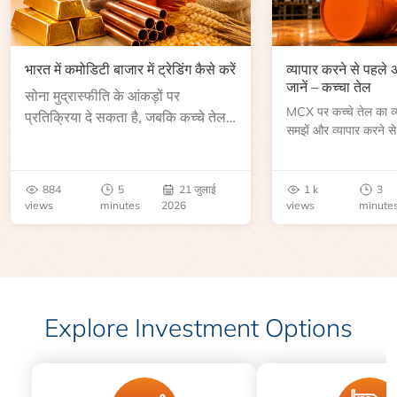
भारत में कमोडिटी बाजार में ट्रेडिंग कैसे करें
व्यापार करने से पहले
जानें – कच्चा तेल
सोना मुद्रास्फीति के आंकड़ों पर
MCX पर कच्चे तेल का व्या
प्रतिक्रिया दे सकता है, जबकि कच्चे तेल
समझें और व्यापार करने से
की कीमत भंडार रिपोर्ट या भू-राजनीतिक
आकार, समाप्ति तिथि, व्यापा
उथल-पुथल के बाद बढ़ सकती है।
बेंचमार्क, मूल्य निर्धारकों 
जानें।
884
5
21 जुलाई
1 k
3
views
minutes
2026
views
minute
Explore Investment Options