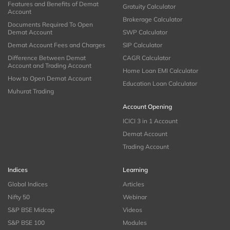
Features and Benefits of Demat
Gratuity Calculator
Account
Brokerage Calculator
Documents Required To Open
Demat Account
SWP Calculator
Demat Account Fees and Charges
SIP Calculator
Difference Between Demat
CAGR Calculator
Account and Trading Account
Home Loan EMI Calculator
How to Open Demat Account
Education Loan Calculator
Muhurat Trading
Account Opening
ICICI 3 in 1 Account
Demat Account
Trading Account
Indices
Learning
Global Indices
Articles
Nifty 50
Webinar
S&P BSE Midcap
Videos
S&P BSE 100
Modules