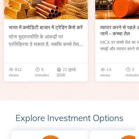
भारत में कमोडिटी बाजार में ट्रेडिंग कैसे करें
व्यापार करने से पहले
जानें – कच्चा तेल
सोना मुद्रास्फीति के आंकड़ों पर
MCX पर कच्चे तेल का व्या
प्रतिक्रिया दे सकता है, जबकि कच्चे तेल
समझें और व्यापार करने से
की कीमत भंडार रिपोर्ट या भू-राजनीतिक
आकार, समाप्ति तिथि, व्यापा
उथल-पुथल के बाद बढ़ सकती है।
बेंचमार्क, मूल्य निर्धारकों 
जानें।
912
5
21 जुलाई
1 k
3
views
minutes
2026
views
minute
Explore Investment Options