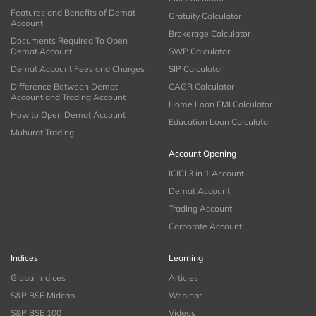
Features and Benefits of Demat
Gratuity Calculator
Account
Brokerage Calculator
Documents Required To Open
Demat Account
SWP Calculator
Demat Account Fees and Charges
SIP Calculator
Difference Between Demat
CAGR Calculator
Account and Trading Account
Home Loan EMI Calculator
How to Open Demat Account
Education Loan Calculator
Muhurat Trading
Account Opening
ICICI 3 in 1 Account
Demat Account
Trading Account
Corporate Account
Indices
Learning
Global Indices
Articles
S&P BSE Midcap
Webinar
S&P BSE 100
Videos