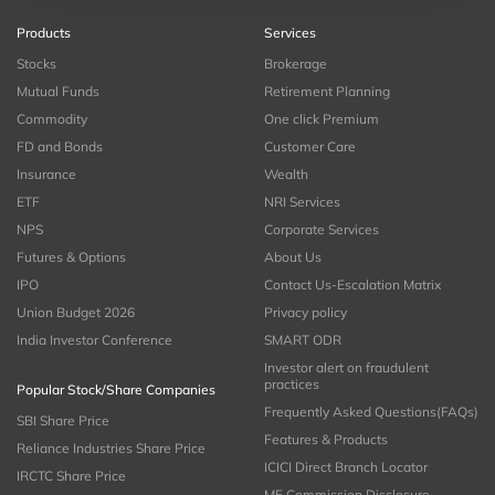
Products
Services
Stocks
Brokerage
Mutual Funds
Retirement Planning
Commodity
One click Premium
FD and Bonds
Customer Care
Insurance
Wealth
ETF
NRI Services
NPS
Corporate Services
Futures & Options
About Us
IPO
Contact Us-Escalation Matrix
Union Budget 2026
Privacy policy
India Investor Conference
SMART ODR
Investor alert on fraudulent
practices
Popular Stock/Share Companies
Frequently Asked Questions(FAQs)
SBI Share Price
Features & Products
Reliance Industries Share Price
ICICI Direct Branch Locator
IRCTC Share Price
MF Commission Disclosure