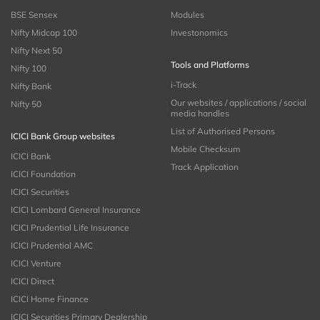
BSE Sensex
Modules
Nifty Midcap 100
Investonomics
Nifty Next 50
Tools and Platforms
Nifty 100
i-Track
Nifty Bank
Our websites / applications / social
Nifty 50
media handles
List of Authorised Persons
ICICI Bank Group websites
Mobile Checksum
ICICI Bank
Track Application
ICICI Foundation
ICICI Securities
ICICI Lombard General Insurance
ICICI Prudential Life Insurance
ICICI Prudential AMC
ICICI Venture
ICICI Direct
ICICI Home Finance
ICICI Securities Primary Dealership