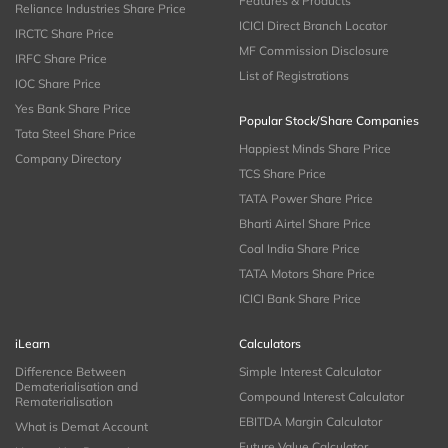
Features & Products
Reliance Industries Share Price
ICICI Direct Branch Locator
IRCTC Share Price
MF Commission Disclosure
IRFC Share Price
List of Registrations
IOC Share Price
Yes Bank Share Price
Popular Stock/Share Companies
Tata Steel Share Price
Happiest Minds Share Price
Company Directory
TCS Share Price
TATA Power Share Price
Bharti Airtel Share Price
Coal India Share Price
TATA Motors Share Price
ICICI Bank Share Price
iLearn
Calculators
Difference Between
Simple Interest Calculator
Dematerialisation and
Compound Interest Calculator
Rematerialisation
EBITDA Margin Calculator
What is Demat Account
Future Value Calculator