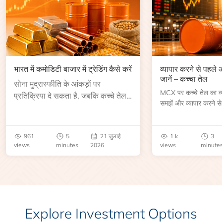
भारत में कमोडिटी बाजार में ट्रेडिंग कैसे करें
व्यापार करने से पहले
जानें – कच्चा तेल
सोना मुद्रास्फीति के आंकड़ों पर
MCX पर कच्चे तेल का व्या
प्रतिक्रिया दे सकता है, जबकि कच्चे तेल
समझें और व्यापार करने से
की कीमत भंडार रिपोर्ट या भू-राजनीतिक
आकार, समाप्ति तिथि, व्यापा
उथल-पुथल के बाद बढ़ सकती है।
बेंचमार्क, मूल्य निर्धारकों 
जानें।
961
5
21 जुलाई
1 k
3
views
minutes
2026
views
minute
Explore Investment Options