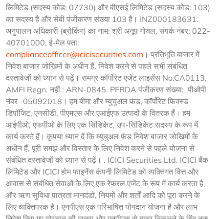
लिमिटेड (सदस्य कोड: 07730) और बीएसई लिमिटेड (सदस्य कोड: 103) 
का सदस्य है और सेबी पंजीकरण संख्या 103 है। INZ000183631. 
अनुपालन अधिकारी (ब्रोकिंग) का नाम: श्री अनूप गोयल, संपर्क नंबर: 022-
40701000, ई-मेल पता: 
complianceofficer@icicisecurities.com
। प्रतिभूति बाजार में 
निवेश बाजार जोखिमों के अधीन हैं, निवेश करने से पहले सभी संबंधित 
दस्तावेजों को ध्यान से पढ़ें। समग्र कॉर्पोरेट एजेंट लाइसेंस No.CA0113, 
AMFI Regn. नहीं.: ARN-0845. PFRDA पंजीकरण संख्या:  पीओपी 
नंबर -05092018। हम बीमा और म्युचुअल फंड, कॉर्पोरेट फिक्स्ड 
डिपॉजिट, एनसीडी, पीएमएस और एआईएफ उत्पादों के वितरक हैं। हम 
आईपीओ, एफपीओ के लिए एक सिंडिकेट, उप-सिंडिकेट सदस्य के रूप में 
कार्य करते हैं। कृपया ध्यान दें कि म्यूचुअल फंड निवेश बाजार जोखिमों के 
अधीन हैं, पूरी समझ और विस्तार के लिए निवेश करने से पहले योजना से 
संबंधित दस्तावेजों को ध्यान से पढ़ें। . ICICI Securities Ltd. ICICI बैंक 
लिमिटेड और ICICI होम फाइनेंस कंपनी लिमिटेड को व्यक्तिगत वित्त और 
आवास से संबंधित सेवाओं के लिए एक रेफरल एजेंट के रूप में कार्य करता है 
और ऋण सुविधा पात्रता मानदंडों, नियमों और शर्तों आदि को पूरा करने के 
लिए व्यक्तिपरक है। एनपीएस एक परिभाषित योगदान योजना है और लाभ 
निवेश किए गए योगदान की मात्रा और एनपीएस से बाहर निकलने के बिंदु तक 