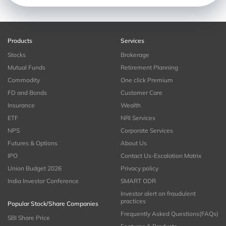
Products
Services
Stocks
Brokerage
Mutual Funds
Retirement Planning
Commodity
One click Premium
FD and Bonds
Customer Care
Insurance
Wealth
ETF
NRI Services
NPS
Corporate Services
Futures & Options
About Us
IPO
Contact Us-Escalation Matrix
Union Budget 2026
Privacy policy
India Investor Conference
SMART ODR
Investor alert on fraudulent
practices
Popular Stock/Share Companies
Frequently Asked Questions(FAQs)
SBI Share Price