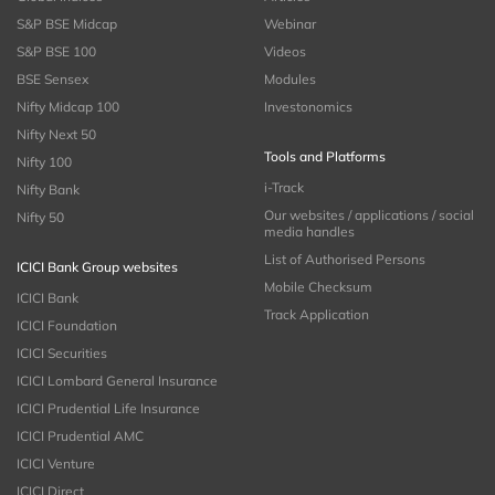
S&P BSE Midcap
Webinar
S&P BSE 100
Videos
BSE Sensex
Modules
Nifty Midcap 100
Investonomics
Nifty Next 50
Tools and Platforms
Nifty 100
i-Track
Nifty Bank
Our websites / applications / social
Nifty 50
media handles
List of Authorised Persons
ICICI Bank Group websites
Mobile Checksum
ICICI Bank
Track Application
ICICI Foundation
ICICI Securities
ICICI Lombard General Insurance
ICICI Prudential Life Insurance
ICICI Prudential AMC
ICICI Venture
ICICI Direct