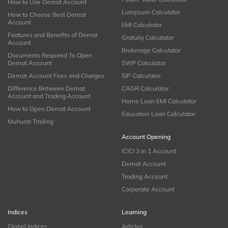
How to Use Demat Account
Lumpsum Calculator
How to Choose Best Demat
Account
EMI Calculator
Features and Benefits of Demat
Gratuity Calculator
Account
Brokerage Calculator
Documents Required To Open
Demat Account
SWP Calculator
Demat Account Fees and Charges
SIP Calculator
Difference Between Demat
CAGR Calculator
Account and Trading Account
Home Loan EMI Calculator
How to Open Demat Account
Education Loan Calculator
Muhurat Trading
Account Opening
ICICI 3 in 1 Account
Demat Account
Trading Account
Corporate Account
Indices
Learning
Global Indices
Articles