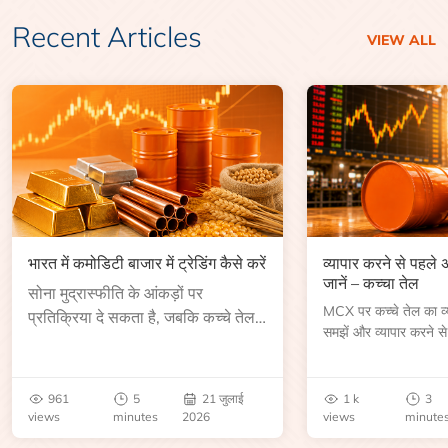
Recent Articles
VIEW ALL
भारत में कमोडिटी बाजार में ट्रेडिंग कैसे करें
व्यापार करने से पहले
जानें – कच्चा तेल
सोना मुद्रास्फीति के आंकड़ों पर
MCX पर कच्चे तेल का व्या
प्रतिक्रिया दे सकता है, जबकि कच्चे तेल
समझें और व्यापार करने से
की कीमत भंडार रिपोर्ट या भू-राजनीतिक
आकार, समाप्ति तिथि, व्यापा
उथल-पुथल के बाद बढ़ सकती है।
बेंचमार्क, मूल्य निर्धारकों 
जानें।
961
5
21 जुलाई
1 k
3
views
minutes
2026
views
minute