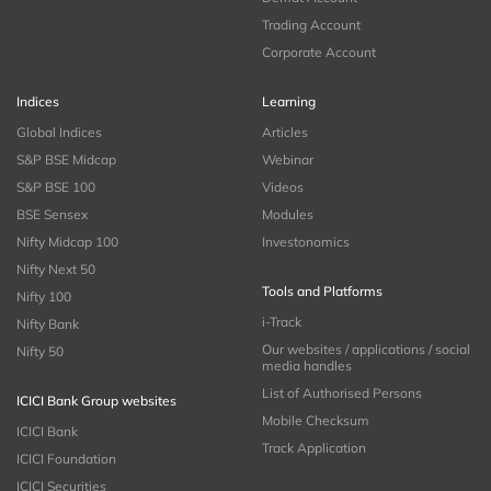
Trading Account
Corporate Account
Indices
Learning
Global Indices
Articles
S&P BSE Midcap
Webinar
S&P BSE 100
Videos
BSE Sensex
Modules
Nifty Midcap 100
Investonomics
Nifty Next 50
Tools and Platforms
Nifty 100
i-Track
Nifty Bank
Our websites / applications / social
Nifty 50
media handles
List of Authorised Persons
ICICI Bank Group websites
Mobile Checksum
ICICI Bank
Track Application
ICICI Foundation
ICICI Securities