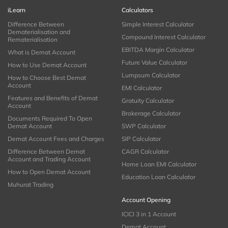
iLearn
Calculators
Difference Between
Simple Interest Calculator
Dematerialisation and
Compound Interest Calculator
Rematerialisation
EBITDA Margin Calculator
What is Demat Account
Future Value Calculator
How to Use Demat Account
Lumpsum Calculator
How to Choose Best Demat
Account
EMI Calculator
Features and Benefits of Demat
Gratuity Calculator
Account
Brokerage Calculator
Documents Required To Open
Demat Account
SWP Calculator
Demat Account Fees and Charges
SIP Calculator
Difference Between Demat
CAGR Calculator
Account and Trading Account
Home Loan EMI Calculator
How to Open Demat Account
Education Loan Calculator
Muhurat Trading
Account Opening
ICICI 3 in 1 Account
Demat Account