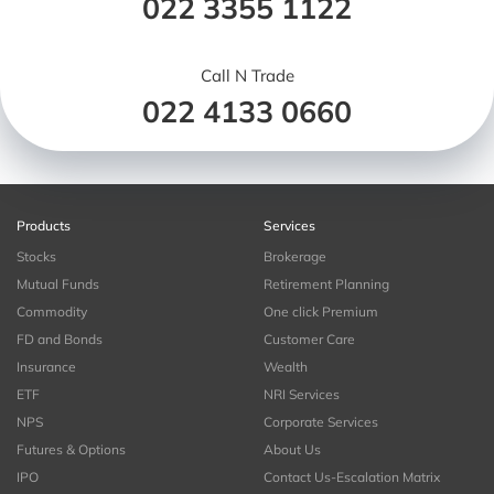
022 3355 1122
Call N Trade
022 4133 0660
Products
Services
Stocks
Brokerage
Mutual Funds
Retirement Planning
Commodity
One click Premium
FD and Bonds
Customer Care
Insurance
Wealth
ETF
NRI Services
NPS
Corporate Services
Futures & Options
About Us
IPO
Contact Us-Escalation Matrix