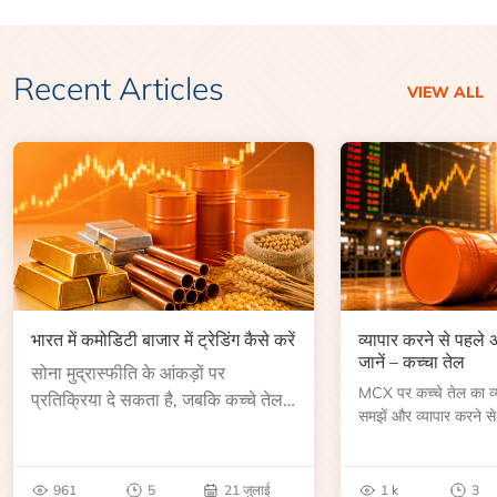
Recent Articles
VIEW ALL
भारत में कमोडिटी बाजार में ट्रेडिंग कैसे करें
व्यापार करने से पहले
जानें – कच्चा तेल
सोना मुद्रास्फीति के आंकड़ों पर
MCX पर कच्चे तेल का व्या
प्रतिक्रिया दे सकता है, जबकि कच्चे तेल
समझें और व्यापार करने से
की कीमत भंडार रिपोर्ट या भू-राजनीतिक
आकार, समाप्ति तिथि, व्यापा
उथल-पुथल के बाद बढ़ सकती है।
बेंचमार्क, मूल्य निर्धारकों 
जानें।
961
5
21 जुलाई
1 k
3