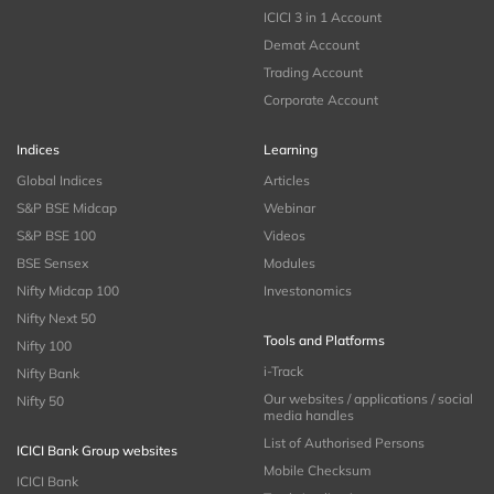
ICICI 3 in 1 Account
Demat Account
Trading Account
Corporate Account
Indices
Learning
Global Indices
Articles
S&P BSE Midcap
Webinar
S&P BSE 100
Videos
BSE Sensex
Modules
Nifty Midcap 100
Investonomics
Nifty Next 50
Tools and Platforms
Nifty 100
i-Track
Nifty Bank
Our websites / applications / social
Nifty 50
media handles
List of Authorised Persons
ICICI Bank Group websites
Mobile Checksum
ICICI Bank