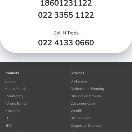
18601231122
/
022 3355 1122
Call N Trade
022 4133 0660
Products
Services
Stocks
Brokerage
Mutual Funds
Retirement Planning
Commodity
One click Premium
FD and Bonds
Customer Care
Insurance
Wealth
ETF
NRI Services
NPS
Corporate Services