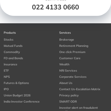
022 4133 0660
Products
Services
Stocks
Brokerage
Mutual Funds
Retirement Planning
Commodity
One click Premium
FD and Bonds
Customer Care
Insurance
Wealth
ETF
NRI Services
NPS
Corporate Services
Futures & Options
About Us
IPO
Contact Us-Escalation Matrix
Union Budget 2026
Privacy policy
India Investor Conference
SMART ODR
Investor alert on fraudulent