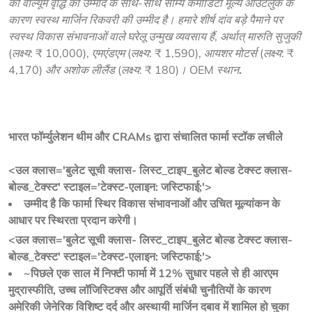
की वॉल्यूम वृद्धि की उम्मीद के साथ-साथ सौम्य कमोडिटी मूल्य आउटलुक के 
कारण स्वस्थ मार्जिन रिकवरी की उम्मीद है। हमारे शीर्ष दांव बड़े पैमाने पर 
स्वस्थ विकास संभावनाओं वाले घरेलू उन्मुख व्यवसाय हैं, अर्थात् मारुति सुजुकी 
(लक्ष्य: ₹ 10,000), एमएंडएम (लक्ष्य: ₹ 1,590), आयशर मोटर्स (लक्ष्य: ₹ 
4,170) और अशोक लीलैंड (लक्ष्य: ₹ 180)। OEM स्थान
.
भारत फॉर्म्युलेशन थीम और CRAMs द्वारा संचालित फार्मा स्टॉक लचीले
<उल क्लास='बुलेट सूची क्लास- लिस्ट_टाइप_बुलेट बोल्ड टेक्स्ट क्लास-
बोल्ड_टेक्स्ट' स्टाइल='टेक्स्ट-एलाइन: जस्टिफाई;'>
उम्मीद है कि फार्मा स्थिर विकास संभावनाओं और उचित मूल्यांकन के
आधार पर स्थिरता प्रदान करेगी।
<उल क्लास='बुलेट सूची क्लास- लिस्ट_टाइप_बुलेट बोल्ड टेक्स्ट क्लास-
बोल्ड_टेक्स्ट' स्टाइल='टेक्स्ट-एलाइन: जस्टिफाई;'>
~पिछले एक साल में निफ्टी फार्मा में 12% सुधार पहले से ही आरएम
मुद्रास्फीति, उच्च लॉजिस्टिक्स और आपूर्ति संबंधी चुनौतियों के कारण
अमेरिकी जेनेरिक विशिष्ट दर्द और अस्थायी मार्जिन दबाव में शामिल हो चुका