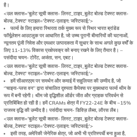
है।
<उल क्लास='बुलेट सूची क्लास- लिस्ट_टाइप_बुलेट बोल्ड टेक्स्ट क्लास-
बोल्ड_टेक्स्ट' स्टाइल='टेक्स्ट-एलाइन: जस्टिफाई;'>
फार्मा के लिए हमारा स्थिरता तर्क मुख्य रूप से स्थिर भारत ब्रांडेड
फॉर्मूलेशन आउटलुक पर आधारित है, जो उच्च पुरानी बीमारियों की घटनाओं,
न्यूनतम पूंजी निवेश और एमआर उत्पादकता में सुधार के साथ अगले कुछ वर्षों के
लिए 11-13% विकास प्रक्षेपवक्र को बनाए रखने के लिए तैयार है। –
पसंदीदा चयन- टोरेंट, अजंता, सन, एबट।
<उल क्लास='बुलेट सूची क्लास- लिस्ट_टाइप_बुलेट बोल्ड टेक्स्ट क्लास-
बोल्ड_टेक्स्ट' स्टाइल='टेक्स्ट-एलाइन: जस्टिफाई;'>
हमें सीआरएएम पर समर्थन और कमाई में सहूलियत की उम्मीद है, जो
‘’चाइना-प्लस वन’’ द्वारा संचालित दृश्यता कैपेक्स पर मुख्यधारा फार्मा थीम के
रूप में बनी रहेगी। थीम जो वृद्धिशील ऑर्डर जीत और ग्राहक परिवर्धन से
प्रतिबिंबित हो रही है। हमें CRAMs क्षेत्र में FY22-24E के बीच ~15%
राजस्व वृद्धि की उम्मीद है। पसंदीदा चयन- डिविज़ लैब्स, लौरस लैब।
<उल क्लास='बुलेट सूची क्लास- लिस्ट_टाइप_बुलेट बोल्ड टेक्स्ट क्लास-
बोल्ड_टेक्स्ट' स्टाइल='टेक्स्ट-एलाइन: जस्टिफाई;'>
इसी तरह, अमेरिकी जेनेरिक क्षेत्र, जो अभी भी प्रतिस्पर्धी बना हुआ है,