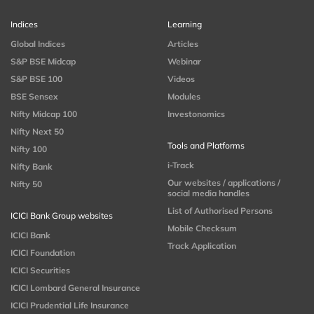
Indices
Learning
Global Indices
Articles
S&P BSE Midcap
Webinar
S&P BSE 100
Videos
BSE Sensex
Modules
Nifty Midcap 100
Investonomics
Nifty Next 50
Tools and Platforms
Nifty 100
i-Track
Nifty Bank
Our websites / applications /
Nifty 50
social media handles
List of Authorised Persons
ICICI Bank Group websites
Mobile Checksum
ICICI Bank
Track Application
ICICI Foundation
ICICI Securities
ICICI Lombard General Insurance
ICICI Prudential Life Insurance