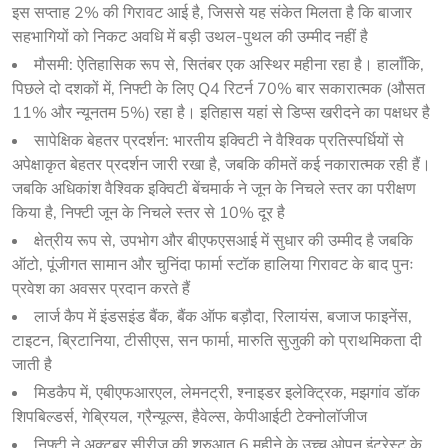
इस सप्ताह 2% की गिरावट आई है, जिससे यह संकेत मिलता है कि बाजार
सहभागियों को निकट अवधि में बड़ी उथल-पुथल की उम्मीद नहीं है
मौसमी: ऐतिहासिक रूप से, सितंबर एक अस्थिर महीना रहा है। हालाँकि,
पिछले दो दशकों में, निफ्टी के लिए Q4 रिटर्न 70% बार सकारात्मक (औसत
11% और न्यूनतम 5%) रहा है। इतिहास यहां से डिप्स खरीदने का पक्षधर है
सापेक्षिक बेहतर प्रदर्शन: भारतीय इक्विटी ने वैश्विक प्रतिस्पर्धियों से
अपेक्षाकृत बेहतर प्रदर्शन जारी रखा है, जबकि कीमतें कई नकारात्मक रही हैं।
जबकि अधिकांश वैश्विक इक्विटी बेंचमार्क ने जून के निचले स्तर का परीक्षण
किया है, निफ्टी जून के निचले स्तर से 10% दूर है
क्षेत्रीय रूप से, उपभोग और बीएफएसआई में सुधार की उम्मीद है जबकि
ऑटो, पूंजीगत सामान और चुनिंदा फार्मा स्टॉक हालिया गिरावट के बाद पुनः
प्रवेश का अवसर प्रदान करते हैं
लार्ज कैप में इंडसइंड बैंक, बैंक ऑफ बड़ौदा, रिलायंस, बजाज फाइनेंस,
टाइटन, ब्रिटानिया, टीसीएस, सन फार्मा, मारुति सुजुकी को प्राथमिकता दी
जाती है
मिडकैप में, एबीएफआरएल, लेमनट्री, श्नाइडर इलेक्ट्रिक, मझगांव डॉक
शिपबिल्डर्स, गेब्रियल, ग्रैन्यूल्स, हैवेल्स, केपीआईटी टेक्नोलॉजीज
निफ्टी ने अक्टूबर सीरीज की शुरुआत 6 महीने के उच्च ओपन इंटरेस्ट के