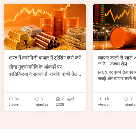
भारत में कमोडिटी बाजार में ट्रेडिंग कैसे करें
व्यापार करने से पहले
जानें – कच्चा तेल
सोना मुद्रास्फीति के आंकड़ों पर
MCX पर कच्चे तेल का व्या
प्रतिक्रिया दे सकता है, जबकि कच्चे तेल
समझें और व्यापार करने से
की कीमत भंडार रिपोर्ट या भू-राजनीतिक
आकार, समाप्ति तिथि, व्यापा
उथल-पुथल के बाद बढ़ सकती है।
बेंचमार्क, मूल्य निर्धारकों 
जानें।
961
5
21 जुलाई
1 k
3
views
minutes
2026
views
minute