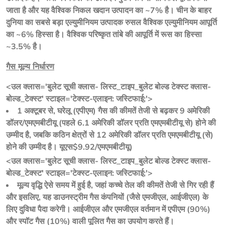
जाता है और यह वैश्विक निकल खदान उत्पादन का ~7% है। चीन के बाहर 
दुनिया का सबसे बड़ा एल्युमीनियम उत्पादक रुसल वैश्विक एल्युमीनियम आपूर्ति 
का ~6% हिस्सा है। वैश्विक परिष्कृत तांबे की आपूर्ति में रूस का हिस्सा 
~3.5% है।
गैस मूल्य निर्धारण
<उल क्लास='बुलेट सूची क्लास- लिस्ट_टाइप_बुलेट बोल्ड टेक्स्ट क्लास-
बोल्ड_टेक्स्ट' स्टाइल='टेक्स्ट-एलाइन: जस्टिफाई;'>
1 अक्टूबर से, घरेलू (एपीएम) गैस की कीमतें तेजी से बढ़कर 9 अमेरिकी
डॉलर/एमएमबीटीयू (पहले 6.1 अमेरिकी डॉलर प्रति एमएमबीटीयू से) होने की
उम्मीद है, जबकि कठिन क्षेत्रों से 12 अमेरिकी डॉलर प्रति एमएमबीटीयू (से)
होने की उम्मीद है। यूएस$9.92/एमएमबीटीयू)
<उल क्लास='बुलेट सूची क्लास- लिस्ट_टाइप_बुलेट बोल्ड टेक्स्ट क्लास-
बोल्ड_टेक्स्ट' स्टाइल='टेक्स्ट-एलाइन: जस्टिफाई;'>
मूल्य वृद्धि ऐसे समय में हुई है, जहां कच्चे तेल की कीमतें तेजी से गिर रही हैं
और इसलिए, यह डाउनस्ट्रीम गैस कंपनियों (जैसे एमजीएल, आईजीएल) के
लिए दुविधा पैदा करेगी। आईजीएल और एमजीएल वर्तमान में एपीएम (90%)
और स्पॉट गैस (10%) वाली पूलित गैस का उपयोग करते हैं।