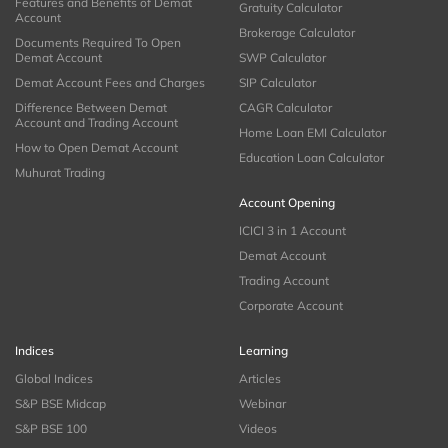
Features and Benefits of Demat
Gratuity Calculator
Account
Brokerage Calculator
Documents Required To Open
Demat Account
SWP Calculator
Demat Account Fees and Charges
SIP Calculator
Difference Between Demat
CAGR Calculator
Account and Trading Account
Home Loan EMI Calculator
How to Open Demat Account
Education Loan Calculator
Muhurat Trading
Account Opening
ICICI 3 in 1 Account
Demat Account
Trading Account
Corporate Account
Indices
Learning
Global Indices
Articles
S&P BSE Midcap
Webinar
S&P BSE 100
Videos