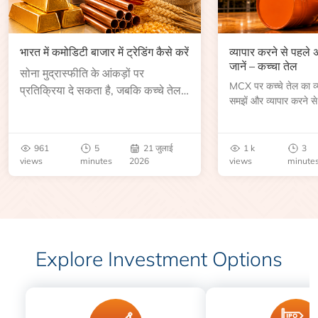
भारत में कमोडिटी बाजार में ट्रेडिंग कैसे करें
व्यापार करने से पहले
जानें – कच्चा तेल
सोना मुद्रास्फीति के आंकड़ों पर
MCX पर कच्चे तेल का व्या
प्रतिक्रिया दे सकता है, जबकि कच्चे तेल
समझें और व्यापार करने से
की कीमत भंडार रिपोर्ट या भू-राजनीतिक
आकार, समाप्ति तिथि, व्यापा
उथल-पुथल के बाद बढ़ सकती है।
बेंचमार्क, मूल्य निर्धारकों 
जानें।
961
5
21 जुलाई
1 k
3
views
minutes
2026
views
minute
Explore Investment Options