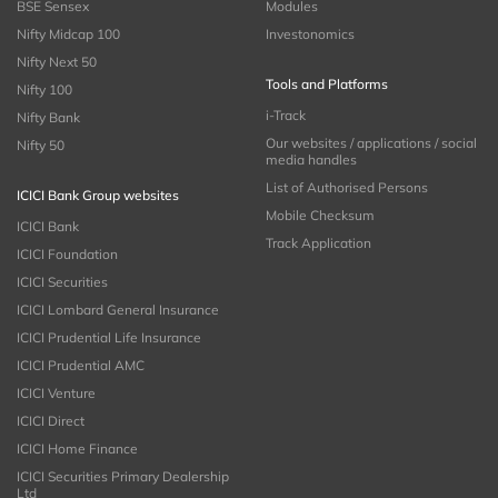
BSE Sensex
Modules
Nifty Midcap 100
Investonomics
Nifty Next 50
Tools and Platforms
Nifty 100
i-Track
Nifty Bank
Our websites / applications / social
Nifty 50
media handles
List of Authorised Persons
ICICI Bank Group websites
Mobile Checksum
ICICI Bank
Track Application
ICICI Foundation
ICICI Securities
ICICI Lombard General Insurance
ICICI Prudential Life Insurance
ICICI Prudential AMC
ICICI Venture
ICICI Direct
ICICI Home Finance
ICICI Securities Primary Dealership
Ltd