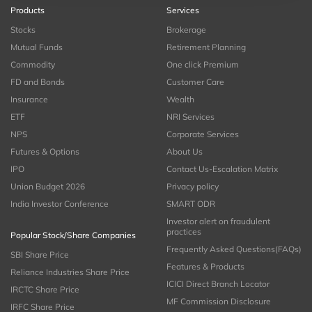
Products
Services
Stocks
Brokerage
Mutual Funds
Retirement Planning
Commodity
One click Premium
FD and Bonds
Customer Care
Insurance
Wealth
ETF
NRI Services
NPS
Corporate Services
Futures & Options
About Us
IPO
Contact Us-Escalation Matrix
Union Budget 2026
Privacy policy
India Investor Conference
SMART ODR
Investor alert on fraudulent
practices
Popular Stock/Share Companies
Frequently Asked Questions(FAQs)
SBI Share Price
Features & Products
Reliance Industries Share Price
ICICI Direct Branch Locator
IRCTC Share Price
MF Commission Disclosure
IRFC Share Price