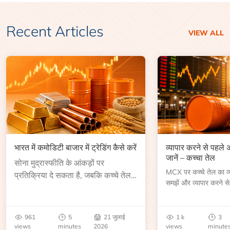
Recent Articles
VIEW ALL
भारत में कमोडिटी बाजार में ट्रेडिंग कैसे करें
व्यापार करने से पहले
जानें – कच्चा तेल
सोना मुद्रास्फीति के आंकड़ों पर
MCX पर कच्चे तेल का व्या
प्रतिक्रिया दे सकता है, जबकि कच्चे तेल
समझें और व्यापार करने से
की कीमत भंडार रिपोर्ट या भू-राजनीतिक
आकार, समाप्ति तिथि, व्यापा
उथल-पुथल के बाद बढ़ सकती है।
बेंचमार्क, मूल्य निर्धारकों 
जानें।
961
5
21 जुलाई
1 k
3
views
minutes
2026
views
minute