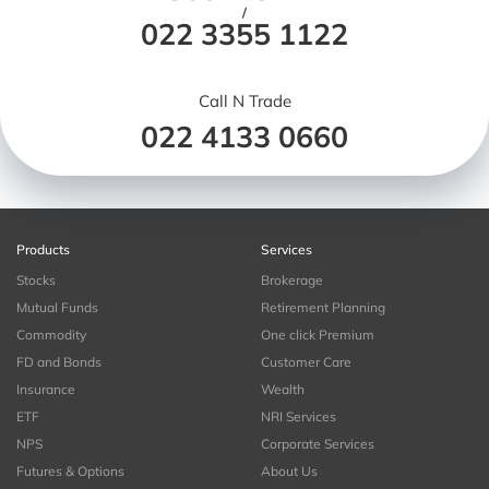
/
022 3355 1122
Call N Trade
022 4133 0660
Products
Services
Stocks
Brokerage
Mutual Funds
Retirement Planning
Commodity
One click Premium
FD and Bonds
Customer Care
Insurance
Wealth
ETF
NRI Services
NPS
Corporate Services
Futures & Options
About Us