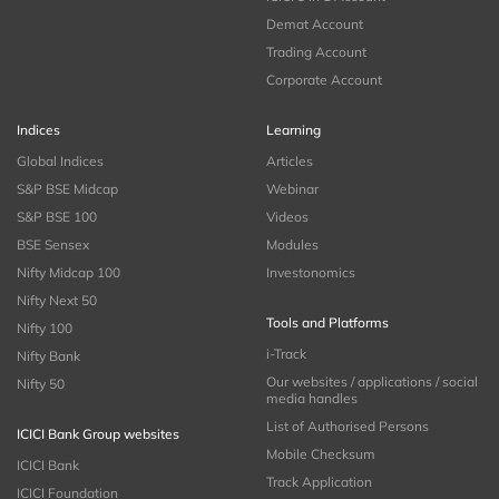
Demat Account
Trading Account
Corporate Account
Indices
Learning
Global Indices
Articles
S&P BSE Midcap
Webinar
S&P BSE 100
Videos
BSE Sensex
Modules
Nifty Midcap 100
Investonomics
Nifty Next 50
Tools and Platforms
Nifty 100
i-Track
Nifty Bank
Our websites / applications / social
Nifty 50
media handles
List of Authorised Persons
ICICI Bank Group websites
Mobile Checksum
ICICI Bank
Track Application
ICICI Foundation