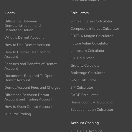
iLearn
Calculators
Difference Between
Simple Interest Calculator
Dematerialisation and
Compound Interest Calculator
Rematerialisation
EBITDA Margin Calculator
What is Demat Account
Future Value Calculator
How to Use Demat Account
Lumpsum Calculator
How to Choose Best Demat
Account
EMI Calculator
Features and Benefits of Demat
Gratuity Calculator
Account
Brokerage Calculator
Documents Required To Open
Demat Account
SWP Calculator
Demat Account Fees and Charges
SIP Calculator
Difference Between Demat
CAGR Calculator
Account and Trading Account
Home Loan EMI Calculator
How to Open Demat Account
Education Loan Calculator
Muhurat Trading
Account Opening
ICICI 3 in 1 Account