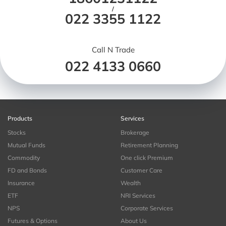
/
022 3355 1122
Call N Trade
022 4133 0660
Products
Services
Stocks
Brokerage
Mutual Funds
Retirement Planning
Commodity
One click Premium
FD and Bonds
Customer Care
Insurance
Wealth
ETF
NRI Services
NPS
Corporate Services
Futures & Options
About Us