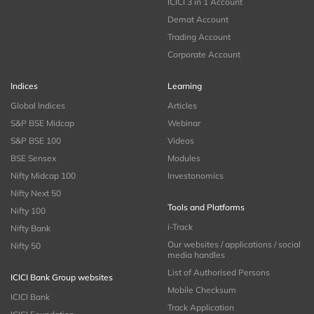
ICICI 3 in 1 Account
Demat Account
Trading Account
Corporate Account
Indices
Learning
Global Indices
Articles
S&P BSE Midcap
Webinar
S&P BSE 100
Videos
BSE Sensex
Modules
Nifty Midcap 100
Investonomics
Nifty Next 50
Tools and Platforms
Nifty 100
i-Track
Nifty Bank
Our websites / applications / social
Nifty 50
media handles
List of Authorised Persons
ICICI Bank Group websites
Mobile Checksum
ICICI Bank
Track Application