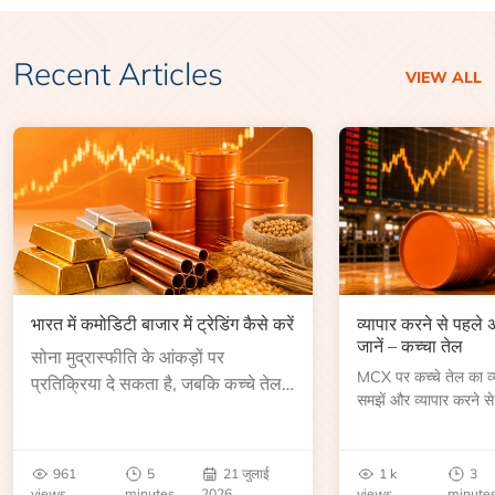
Recent Articles
VIEW ALL
भारत में कमोडिटी बाजार में ट्रेडिंग कैसे करें
व्यापार करने से पहले
जानें – कच्चा तेल
सोना मुद्रास्फीति के आंकड़ों पर
MCX पर कच्चे तेल का व्या
प्रतिक्रिया दे सकता है, जबकि कच्चे तेल
समझें और व्यापार करने से
की कीमत भंडार रिपोर्ट या भू-राजनीतिक
आकार, समाप्ति तिथि, व्यापा
उथल-पुथल के बाद बढ़ सकती है।
बेंचमार्क, मूल्य निर्धारकों 
जानें।
961
5
21 जुलाई
1 k
3
views
minutes
2026
views
minute