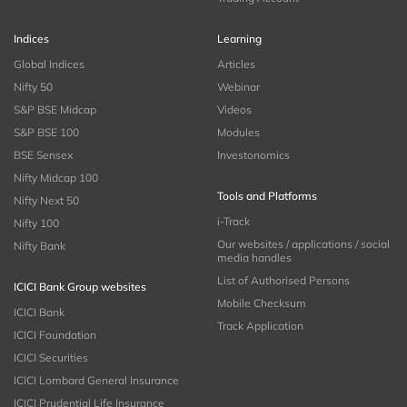
Indices
Learning
Global Indices
Articles
Nifty 50
Webinar
S&P BSE Midcap
Videos
S&P BSE 100
Modules
BSE Sensex
Investonomics
Nifty Midcap 100
Tools and Platforms
Nifty Next 50
i-Track
Nifty 100
Our websites / applications / social
Nifty Bank
media handles
List of Authorised Persons
ICICI Bank Group websites
Mobile Checksum
ICICI Bank
Track Application
ICICI Foundation
ICICI Securities
ICICI Lombard General Insurance
ICICI Prudential Life Insurance