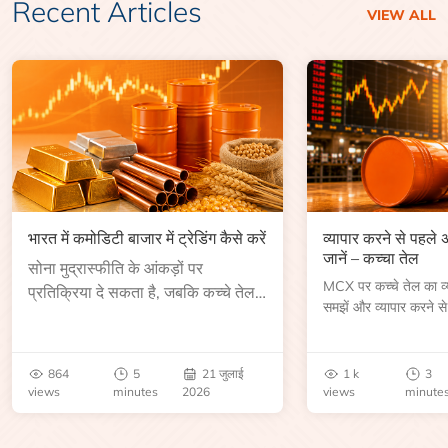
Recent Articles
VIEW ALL
भारत में कमोडिटी बाजार में ट्रेडिंग कैसे करें
व्यापार करने से पहले
जानें – कच्चा तेल
सोना मुद्रास्फीति के आंकड़ों पर
MCX पर कच्चे तेल का व्या
प्रतिक्रिया दे सकता है, जबकि कच्चे तेल
समझें और व्यापार करने से
की कीमत भंडार रिपोर्ट या भू-राजनीतिक
आकार, समाप्ति तिथि, व्यापा
उथल-पुथल के बाद बढ़ सकती है।
बेंचमार्क, मूल्य निर्धारकों 
जानें।
864
5
21 जुलाई
1 k
3
views
minutes
2026
views
minute