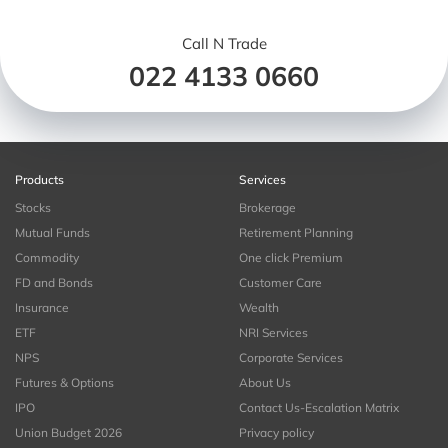
Call N Trade
022 4133 0660
Products
Services
Stocks
Brokerage
Mutual Funds
Retirement Planning
Commodity
One click Premium
FD and Bonds
Customer Care
Insurance
Wealth
ETF
NRI Services
NPS
Corporate Services
Futures & Options
About Us
IPO
Contact Us-Escalation Matrix
Union Budget 2026
Privacy policy