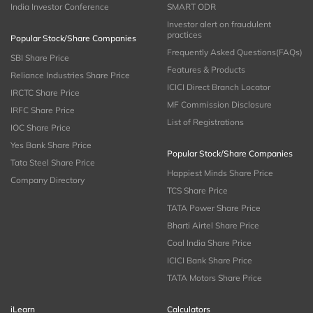
India Investor Conference
SMART ODR
Investor alert on fraudulent
practices
Popular Stock/Share Companies
Frequently Asked Questions(FAQs)
SBI Share Price
Features & Products
Reliance Industries Share Price
ICICI Direct Branch Locator
IRCTC Share Price
MF Commission Disclosure
IRFC Share Price
List of Registrations
IOC Share Price
Yes Bank Share Price
Popular Stock/Share Companies
Tata Steel Share Price
Happiest Minds Share Price
Company Directory
TCS Share Price
TATA Power Share Price
Bharti Airtel Share Price
Coal India Share Price
ICICI Bank Share Price
TATA Motors Share Price
iLearn
Calculators