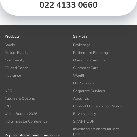
022 4133 0660
Products
Services
Stocks
Brokerage
Mutual Funds
Retirement Planning
Commodity
One click Premium
FD and Bonds
Customer Care
Insurance
Wealth
ETF
NRI Services
NPS
Corporate Services
Futures & Options
About Us
IPO
Contact Us-Escalation Matrix
Union Budget 2026
Privacy policy
India Investor Conference
SMART ODR
Investor alert on fraudulent
practices
Popular Stock/Share Companies