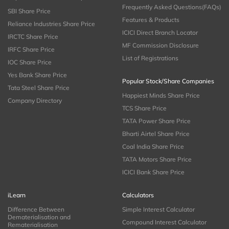
Frequently Asked Questions(FAQs)
SBI Share Price
Features & Products
Reliance Industries Share Price
ICICI Direct Branch Locator
IRCTC Share Price
MF Commission Disclosure
IRFC Share Price
List of Registrations
IOC Share Price
Yes Bank Share Price
Popular Stock/Share Companies
Tata Steel Share Price
Happiest Minds Share Price
Company Directory
TCS Share Price
TATA Power Share Price
Bharti Airtel Share Price
Coal India Share Price
TATA Motors Share Price
ICICI Bank Share Price
iLearn
Calculators
Difference Between
Simple Interest Calculator
Dematerialisation and
Compound Interest Calculator
Rematerialisation