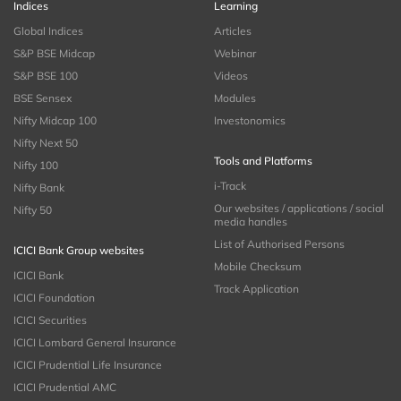
Indices
Learning
Global Indices
Articles
S&P BSE Midcap
Webinar
S&P BSE 100
Videos
BSE Sensex
Modules
Nifty Midcap 100
Investonomics
Nifty Next 50
Tools and Platforms
Nifty 100
i-Track
Nifty Bank
Our websites / applications / social
Nifty 50
media handles
List of Authorised Persons
ICICI Bank Group websites
Mobile Checksum
ICICI Bank
Track Application
ICICI Foundation
ICICI Securities
ICICI Lombard General Insurance
ICICI Prudential Life Insurance
ICICI Prudential AMC