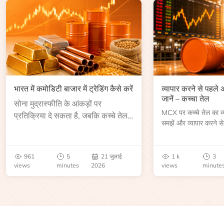
भारत में कमोडिटी बाजार में ट्रेडिंग कैसे करें
व्यापार करने से पहले
जानें – कच्चा तेल
सोना मुद्रास्फीति के आंकड़ों पर
MCX पर कच्चे तेल का व्या
प्रतिक्रिया दे सकता है, जबकि कच्चे तेल
समझें और व्यापार करने से
की कीमत भंडार रिपोर्ट या भू-राजनीतिक
आकार, समाप्ति तिथि, व्यापा
उथल-पुथल के बाद बढ़ सकती है।
बेंचमार्क, मूल्य निर्धारकों 
जानें।
961
5
21 जुलाई
1 k
3
views
minutes
2026
views
minute