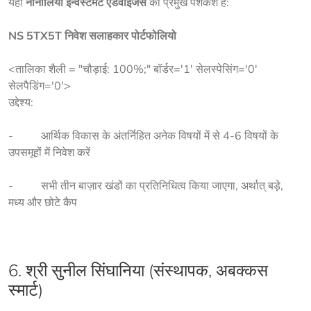
यहां 
नार्नोलिया इन्वेस्टमेंट एडवाइजर्स
 की प्रमुख पेशकश है:
NS 5TX5T निवेश सलाहकार पोर्टफोलियो
<तालिका शैली = "चौड़ाई: 100%;" बॉर्डर='1' सेलस्पेसिंग='0'
सेलपैडिंग='0'>
उद्देश्य:
-          आर्थिक विकास के अंतर्निहित अनेक विषयों में से 4-6 विषयों के 
उपसमूहों में निवेश करें
-          सभी तीन बाज़ार खंडों का प्रतिनिधित्व किया जाएगा, अर्थात् बड़े, 
मध्य और छोटे कैप
6. श्री सुनील सिंघानिया (संस्थापक,
अबक्कस
स्मार्ट
)