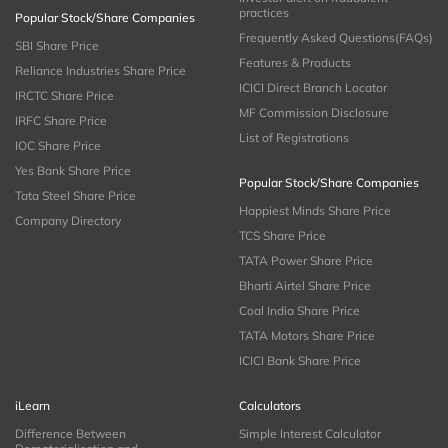
practices
Popular Stock/Share Companies
Frequently Asked Questions(FAQs)
SBI Share Price
Features & Products
Reliance Industries Share Price
ICICI Direct Branch Locator
IRCTC Share Price
MF Commission Disclosure
IRFC Share Price
List of Registrations
IOC Share Price
Yes Bank Share Price
Popular Stock/Share Companies
Tata Steel Share Price
Happiest Minds Share Price
Company Directory
TCS Share Price
TATA Power Share Price
Bharti Airtel Share Price
Coal India Share Price
TATA Motors Share Price
ICICI Bank Share Price
iLearn
Calculators
Difference Between
Simple Interest Calculator