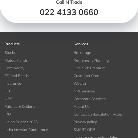
Call N Trade
022 4133 0660
Products
Services
Stocks
Brokerage
Mutual Funds
Retirement Planning
Commodity
One click Premium
FD and Bonds
Customer Care
Insurance
Wealth
ETF
NRI Services
NPS
Corporate Services
Futures & Options
About Us
IPO
Contact Us-Escalation Matrix
Union Budget 2026
Privacy policy
India Investor Conference
SMART ODR
Investor alert on fraudulent