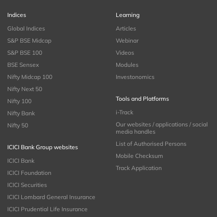
Indices
Learning
Global Indices
Articles
S&P BSE Midcap
Webinar
S&P BSE 100
Videos
BSE Sensex
Modules
Nifty Midcap 100
Investonomics
Nifty Next 50
Tools and Platforms
Nifty 100
i-Track
Nifty Bank
Our websites / applications / social
Nifty 50
media handles
List of Authorised Persons
ICICI Bank Group websites
Mobile Checksum
ICICI Bank
Track Application
ICICI Foundation
ICICI Securities
ICICI Lombard General Insurance
ICICI Prudential Life Insurance