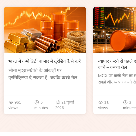
भारत में कमोडिटी बाजार में ट्रेडिंग कैसे करें
व्यापार करने से पहले
जानें – कच्चा तेल
सोना मुद्रास्फीति के आंकड़ों पर
MCX पर कच्चे तेल का व्या
प्रतिक्रिया दे सकता है, जबकि कच्चे तेल
समझें और व्यापार करने से
की कीमत भंडार रिपोर्ट या भू-राजनीतिक
आकार, समाप्ति तिथि, व्यापा
उथल-पुथल के बाद बढ़ सकती है।
बेंचमार्क, मूल्य निर्धारकों 
जानें।
961
5
21 जुलाई
1 k
3
views
minutes
2026
views
minute