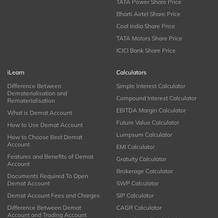
TATA Power Share Price
Bharti Airtel Share Price
Coal India Share Price
TATA Motors Share Price
ICICI Bank Share Price
iLearn
Calculators
Difference Between
Simple Interest Calculator
Dematerialisation and
Compound Interest Calculator
Rematerialisation
EBITDA Margin Calculator
What is Demat Account
Future Value Calculator
How to Use Demat Account
Lumpsum Calculator
How to Choose Best Demat
Account
EMI Calculator
Features and Benefits of Demat
Gratuity Calculator
Account
Brokerage Calculator
Documents Required To Open
Demat Account
SWP Calculator
Demat Account Fees and Charges
SIP Calculator
Difference Between Demat
CAGR Calculator
Account and Trading Account