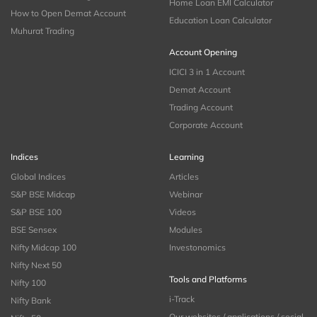
Home Loan EMI Calculator
How to Open Demat Account
Education Loan Calculator
Muhurat Trading
Account Opening
ICICI 3 in 1 Account
Demat Account
Trading Account
Corporate Account
Indices
Learning
Global Indices
Articles
S&P BSE Midcap
Webinar
S&P BSE 100
Videos
BSE Sensex
Modules
Nifty Midcap 100
Investonomics
Nifty Next 50
Tools and Platforms
Nifty 100
i-Track
Nifty Bank
Our websites / applications / social