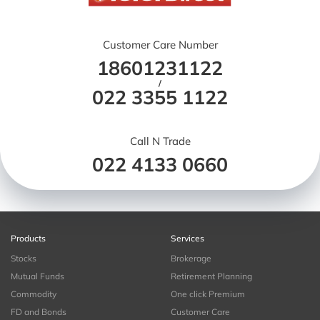
Customer Care Number
18601231122
/
022 3355 1122
Call N Trade
022 4133 0660
Products
Services
Stocks
Brokerage
Mutual Funds
Retirement Planning
Commodity
One click Premium
FD and Bonds
Customer Care