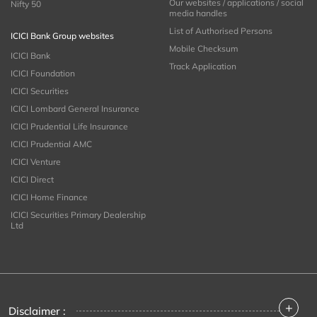
Our websites / applications / social
Nifty 50
media handles
List of Authorised Persons
ICICI Bank Group websites
Mobile Checksum
ICICI Bank
Track Application
ICICI Foundation
ICICI Securities
ICICI Lombard General Insurance
ICICI Prudential Life Insurance
ICICI Prudential AMC
ICICI Venture
ICICI Direct
ICICI Home Finance
ICICI Securities Primary Dealership
Ltd
+
Disclaimer :