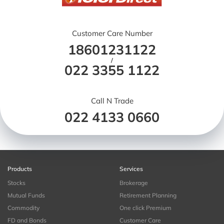
Customer Care Number
18601231122
/
022 3355 1122
Call N Trade
022 4133 0660
Products
Services
Stocks
Brokerage
Mutual Funds
Retirement Planning
Commodity
One click Premium
FD and Bonds
Customer Care