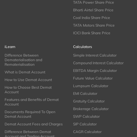
TATA Power Share Price
Bharti Airtel Share Price
Coal India Share Price
TATA Motors Share Price
ICICI Bank Share Price
iLearn
Calculators
Difference Between
Simple Interest Calculator
Dematerialisation and
Compound Interest Calculator
Rematerialisation
EBITDA Margin Calculator
What is Demat Account
Future Value Calculator
How to Use Demat Account
Lumpsum Calculator
How to Choose Best Demat
Account
EMI Calculator
Features and Benefits of Demat
Gratuity Calculator
Account
Brokerage Calculator
Documents Required To Open
Demat Account
SWP Calculator
Demat Account Fees and Charges
SIP Calculator
Difference Between Demat
CAGR Calculator
Account and Trading Account