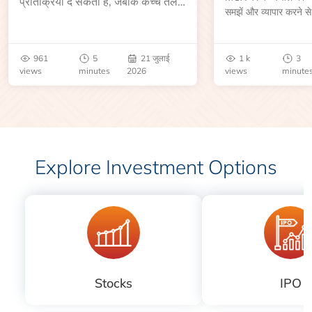
प्रतिक्रिया दे सकता है, जबकि कच्चे तेल
समझें और व्यापार करने से
की कीमत भंडार रिपोर्ट या भू-राजनीतिक
आकार, समाप्ति तिथि, व्यापा
उथल-पुथल के बाद बढ़ सकती है।
बेंचमार्क, मूल्य निर्धारकों 
जानें।
961
5
21 जुलाई
1 k
3
views
minutes
2026
views
minute
Explore Investment Options
Stocks
IPO