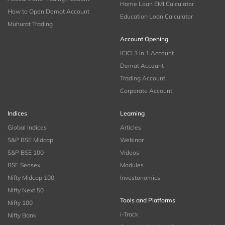
Home Loan EMI Calculator
How to Open Demat Account
Education Loan Calculator
Muhurat Trading
Account Opening
ICICI 3 in 1 Account
Demat Account
Trading Account
Corporate Account
Indices
Learning
Global Indices
Articles
S&P BSE Midcap
Webinar
S&P BSE 100
Videos
BSE Sensex
Modules
Nifty Midcap 100
Investonomics
Nifty Next 50
Tools and Platforms
Nifty 100
i-Track
Nifty Bank