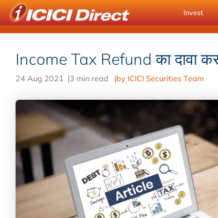
Invest
Income Tax Refund का दावा करने क
24 Aug 2021
|
3 min read
|
by ICICI Securities Team