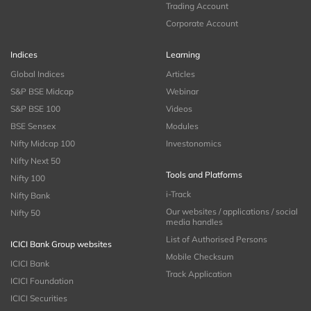
Trading Account
Corporate Account
Indices
Learning
Global Indices
Articles
S&P BSE Midcap
Webinar
S&P BSE 100
Videos
BSE Sensex
Modules
Nifty Midcap 100
Investonomics
Nifty Next 50
Tools and Platforms
Nifty 100
i-Track
Nifty Bank
Our websites / applications / social
Nifty 50
media handles
List of Authorised Persons
ICICI Bank Group websites
Mobile Checksum
ICICI Bank
Track Application
ICICI Foundation
ICICI Securities