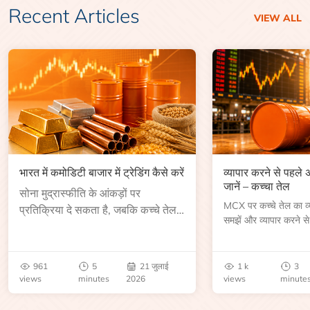
Recent Articles
VIEW ALL
भारत में कमोडिटी बाजार में ट्रेडिंग कैसे करें
व्यापार करने से पहले
जानें – कच्चा तेल
सोना मुद्रास्फीति के आंकड़ों पर
MCX पर कच्चे तेल का व्या
प्रतिक्रिया दे सकता है, जबकि कच्चे तेल
समझें और व्यापार करने से
की कीमत भंडार रिपोर्ट या भू-राजनीतिक
आकार, समाप्ति तिथि, व्यापा
उथल-पुथल के बाद बढ़ सकती है।
बेंचमार्क, मूल्य निर्धारकों 
जानें।
961
5
21 जुलाई
1 k
3
views
minutes
2026
views
minute