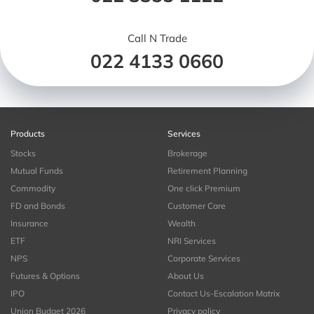
Call N Trade
022 4133 0660
Products
Services
Stocks
Brokerage
Mutual Funds
Retirement Planning
Commodity
One click Premium
FD and Bonds
Customer Care
Insurance
Wealth
ETF
NRI Services
NPS
Corporate Services
Futures & Options
About Us
IPO
Contact Us-Escalation Matrix
Union Budget 2026
Privacy policy