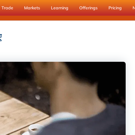
Trade
Markets
Learning
Offerings
Pricing
ए