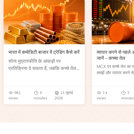
भारत में कमोडिटी बाजार में ट्रेडिंग कैसे करें
व्यापार करने से पहले
जानें – कच्चा तेल
सोना मुद्रास्फीति के आंकड़ों पर
MCX पर कच्चे तेल का व्या
प्रतिक्रिया दे सकता है, जबकि कच्चे तेल
समझें और व्यापार करने से
की कीमत भंडार रिपोर्ट या भू-राजनीतिक
आकार, समाप्ति तिथि, व्यापा
उथल-पुथल के बाद बढ़ सकती है।
बेंचमार्क, मूल्य निर्धारकों 
जानें।
961
5
21 जुलाई
1 k
3
views
minutes
2026
views
minute