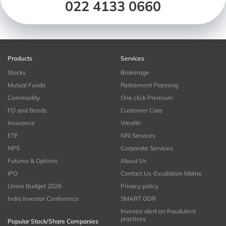
022 4133 0660
Products
Services
Stocks
Brokerage
Mutual Funds
Retirement Planning
Commodity
One click Premium
FD and Bonds
Customer Care
Insurance
Wealth
ETF
NRI Services
NPS
Corporate Services
Futures & Options
About Us
IPO
Contact Us-Escalation Matrix
Union Budget 2026
Privacy policy
India Investor Conference
SMART ODR
Investor alert on fraudulent
practices
Popular Stock/Share Companies