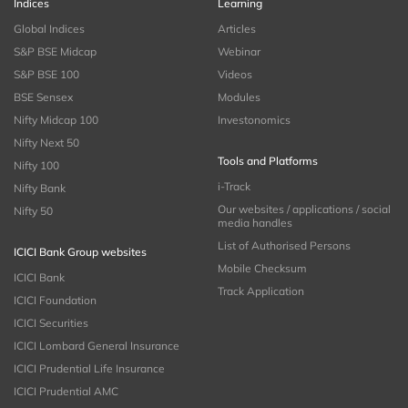
Indices
Learning
Global Indices
Articles
S&P BSE Midcap
Webinar
S&P BSE 100
Videos
BSE Sensex
Modules
Nifty Midcap 100
Investonomics
Nifty Next 50
Tools and Platforms
Nifty 100
i-Track
Nifty Bank
Our websites / applications / social
Nifty 50
media handles
List of Authorised Persons
ICICI Bank Group websites
Mobile Checksum
ICICI Bank
Track Application
ICICI Foundation
ICICI Securities
ICICI Lombard General Insurance
ICICI Prudential Life Insurance
ICICI Prudential AMC