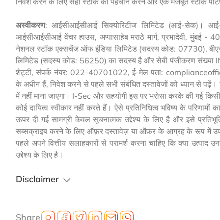
निवेश करने के लिए सही स्टॉक की पहचान करने और एक मजबूत स्टॉक पोर्टफो
अस्वीकरण
: आईसीआईसीआई सिक्योरिटीज लिमिटेड (आई-सेक)। आई-
आईसीआईसीआई वेंचर हाउस, अप्पासाहेब मराठे मार्ग, प्रभादेवी, मुं
नेशनल स्टॉक एक्सचेंज ऑफ इंडिया लिमिटेड (सदस्य कोड: 07730), बीए
लिमिटेड (सदस्य कोड: 56250) का सदस्य है और सेबी पंजीकरण संख्या 
शेट्टी, संपर्क नंबर: 022-40701022, ई-मेल पता: complianceoffice
के अधीन हैं, निवेश करने से पहले सभी संबंधित दस्तावेजों को ध्यान से पढ़
में नहीं माना जाएगा। I-Sec और सहयोगी इस पर भरोसा करके की गई किसी भी 
कोई दायित्व स्वीकार नहीं करते हैं। ऐसे प्रतिनिधित्व भविष्य के परिणामों का
ऊपर दी गई सामग्री केवल सूचनात्मक उद्देश्य के लिए है और इसे प्रतिभूत
सब्सक्राइब करने के लिए ऑफ़र दस्तावेज़ या ऑफ़र के आग्रह के रूप में उ
पहले अपने वित्तीय सलाहकारों से परामर्श करना चाहिए कि क्या उत्पाद उ
उद्देश्य के लिए है।
Disclaimer
Share