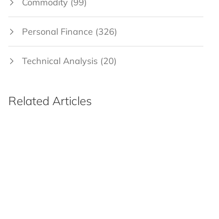
Commodity
(99)
Personal Finance
(326)
Technical Analysis
(20)
Tax Planning
(70)
Related Articles
NRI
(13)
IPO
(64)