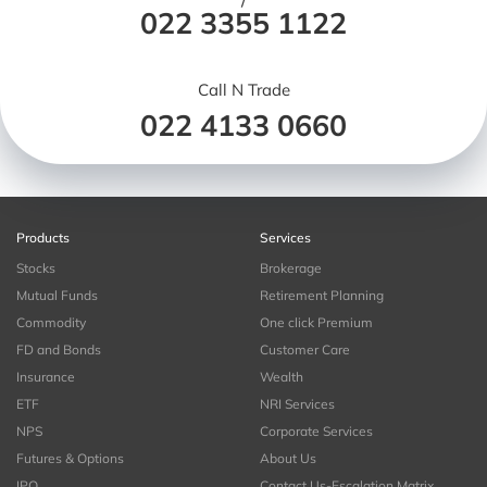
/
022 3355 1122
Call N Trade
022 4133 0660
Products
Services
Stocks
Brokerage
Mutual Funds
Retirement Planning
Commodity
One click Premium
FD and Bonds
Customer Care
Insurance
Wealth
ETF
NRI Services
NPS
Corporate Services
Futures & Options
About Us
IPO
Contact Us-Escalation Matrix