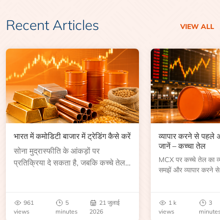
Recent Articles
VIEW ALL
भारत में कमोडिटी बाजार में ट्रेडिंग कैसे करें
व्यापार करने से पहले
जानें – कच्चा तेल
सोना मुद्रास्फीति के आंकड़ों पर
MCX पर कच्चे तेल का व्या
प्रतिक्रिया दे सकता है, जबकि कच्चे तेल
समझें और व्यापार करने से
की कीमत भंडार रिपोर्ट या भू-राजनीतिक
आकार, समाप्ति तिथि, व्यापा
उथल-पुथल के बाद बढ़ सकती है।
बेंचमार्क, मूल्य निर्धारकों 
जानें।
961
5
21 जुलाई
1 k
3
views
minutes
2026
views
minute