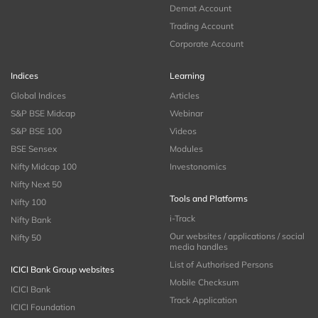
Demat Account
Trading Account
Corporate Account
Indices
Learning
Global Indices
Articles
S&P BSE Midcap
Webinar
S&P BSE 100
Videos
BSE Sensex
Modules
Nifty Midcap 100
Investonomics
Nifty Next 50
Tools and Platforms
Nifty 100
i-Track
Nifty Bank
Our websites / applications / social
Nifty 50
media handles
List of Authorised Persons
ICICI Bank Group websites
Mobile Checksum
ICICI Bank
Track Application
ICICI Foundation